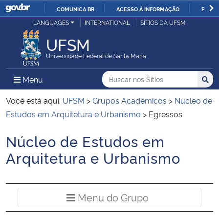
COMUNICA BR
ACESSO À INFORMAÇÃO
PARTI
Casa Civil
LANGUAGES
INTERNATIONAL
SÍTIOS DA UFSM
IR
PARA
UFSM
Ministério da Justiça e Segurança Pública
O
Universidade Federal de Santa Maria
CONTEÚDO
Ministério da Defesa
Buscar no nos Sítios
Busca
Busca:
Menu Principal do Sítio
Menu
Busc
Ministério das Relações Exteriores
Você está aqui:
UFSM
>
Grupos Acadêmicos
>
Núcleo de
Estudos em Arquitetura e Urbanismo
>
Egressos
Ministério da Economia
Núcleo de Estudos em
Início do conteúdo
Ministério da Infraestrutura
Arquitetura e Urbanismo
Ministério da Agricultura, Pecuária e Abastecimento
Menu do Grup
Menu do Grupo
Ministério da Educação