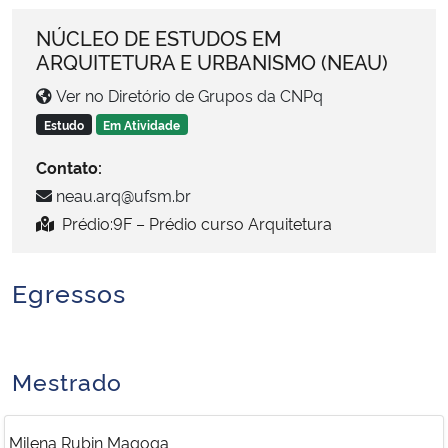
Ministério da Cidadania
NÚCLEO DE ESTUDOS EM
ARQUITETURA E URBANISMO (NEAU)
Ministério da Saúde
Ver no Diretório de Grupos da CNPq
Ministério de Minas e Energia
Estudo
Em Atividade
Contato:
Ministério da Ciência, Tecnologia, Inovações e Comunicações
neau.arq@ufsm.br
Prédio:9F – Prédio curso Arquitetura
Ministério do Meio Ambiente
Ministério do Turismo
Egressos
Ministério do Desenvolvimento Regional
Mestrado
Controladoria-Geral da União
Milena Rubin Magoga
Ministério da Mulher, da Família e dos Direitos Humanos