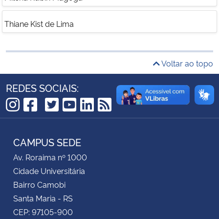
Thiane Kist de Lima
Secretaria-Geral
Secretaria de Governo
Voltar ao topo
Gabinete de Segurança Institucional
REDES SOCIAIS:
Advocacia-Geral da União
TikTok
Instagram
Facebook
Twitter
YouTube
LinkedIn
RSS
Banco Central do Brasil
CAMPUS SEDE
Planalto
Av. Roraima nº 1000
Cidade Universitária
Bairro Camobi
Santa Maria - RS
CEP: 97105-900