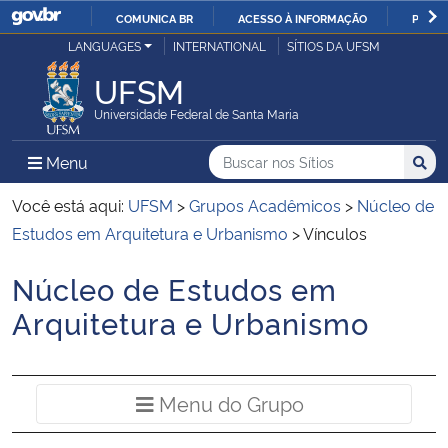
COMUNICA BR
ACESSO À INFORMAÇÃO
PARTI
Casa Civil
LANGUAGES
INTERNATIONAL
SÍTIOS DA UFSM
IR
PARA
UFSM
Ministério da Justiça e Segurança Pública
O
Universidade Federal de Santa Maria
CONTEÚDO
Ministério da Defesa
Buscar no nos Sítios
Busca
Busca:
Menu Principal do Sítio
Menu
Busc
Ministério das Relações Exteriores
Você está aqui:
UFSM
>
Grupos Acadêmicos
>
Núcleo de
Estudos em Arquitetura e Urbanismo
>
Vínculos
Ministério da Economia
Núcleo de Estudos em
Início do conteúdo
Ministério da Infraestrutura
Arquitetura e Urbanismo
Ministério da Agricultura, Pecuária e Abastecimento
Menu do Grup
Menu do Grupo
Ministério da Educação