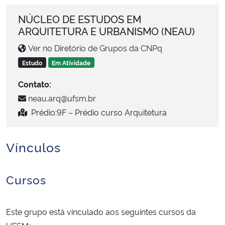
Ministério da Cidadania
NÚCLEO DE ESTUDOS EM
ARQUITETURA E URBANISMO (NEAU)
Ministério da Saúde
Ver no Diretório de Grupos da CNPq
Ministério de Minas e Energia
Estudo
Em Atividade
Contato:
Ministério da Ciência, Tecnologia, Inovações e Comunicações
neau.arq@ufsm.br
Prédio:9F – Prédio curso Arquitetura
Ministério do Meio Ambiente
Ministério do Turismo
Vínculos
Ministério do Desenvolvimento Regional
Cursos
Controladoria-Geral da União
Este grupo está vinculado aos seguintes cursos da
Ministério da Mulher, da Família e dos Direitos Humanos