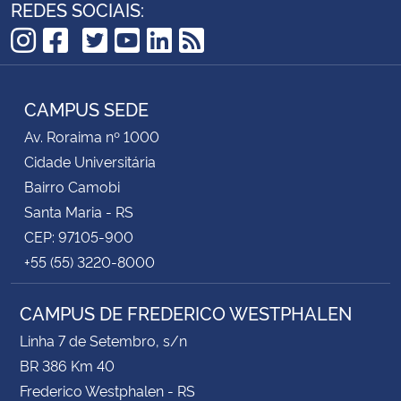
REDES SOCIAIS:
TikTok
Instagram
Facebook
Twitter
YouTube
LinkedIn
RSS
CAMPUS SEDE
Av. Roraima nº 1000
Cidade Universitária
Bairro Camobi
Santa Maria - RS
CEP: 97105-900
+55 (55) 3220-8000
CAMPUS DE FREDERICO WESTPHALEN
Linha 7 de Setembro, s/n
BR 386 Km 40
Frederico Westphalen - RS