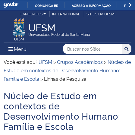
COMUNICA BR
ACESSO À INFORMAÇÃO
PARTI
Casa Civil
LANGUAGES
INTERNATIONAL
SÍTIOS DA UFSM
IR
PARA
UFSM
Ministério da Justiça e Segurança Pública
O
Universidade Federal de Santa Maria
CONTEÚDO
Ministério da Defesa
Buscar no nos Sítios
Busca
Busca:
Menu Principal do Sítio
Menu
Busc
Ministério das Relações Exteriores
Você está aqui:
UFSM
>
Grupos Acadêmicos
>
Núcleo de
Estudo em contextos de Desenvolvimento Humano:
Ministério da Economia
Família e Escola
>
Linhas de Pesquisa
Núcleo de Estudo em
Ministério da Infraestrutura
Início do conteúdo
contextos de
Ministério da Agricultura, Pecuária e Abastecimento
Desenvolvimento Humano:
Família e Escola
Ministério da Educação