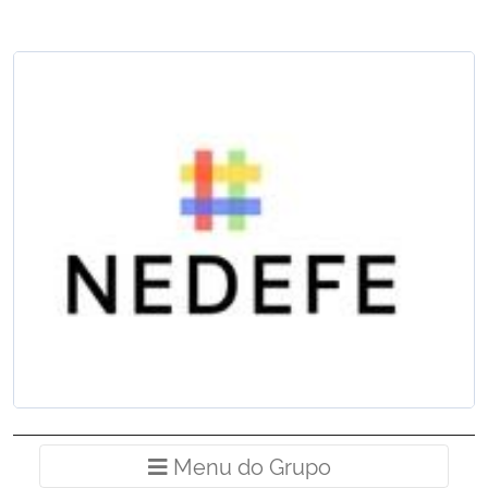
Ministério da Cidadania
Ministério da Saúde
Ministério de Minas e Energia
Ministério da Ciência, Tecnologia, Inovações e Comunicações
Ministério do Meio Ambiente
Ministério do Turismo
Ministério do Desenvolvimento Regional
Controladoria-Geral da União
Menu do Grup
Menu do Grupo
Ministério da Mulher, da Família e dos Direitos Humanos