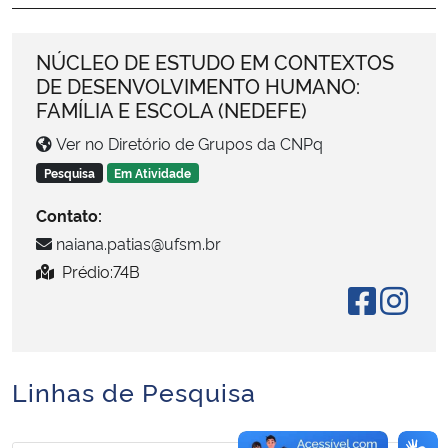
Secretaria-Geral
NÚCLEO DE ESTUDO EM CONTEXTOS
DE DESENVOLVIMENTO HUMANO:
Secretaria de Governo
FAMÍLIA E ESCOLA (NEDEFE)
Ver no Diretório de Grupos da CNPq
Gabinete de Segurança Institucional
Pesquisa
Em Atividade
Advocacia-Geral da União
Contato:
naiana.patias@ufsm.br
Banco Central do Brasil
Prédio:74B
Planalto
Linhas de Pesquisa