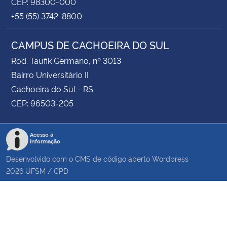
CEP: 98300-000
+55 (55) 3742-8800
CAMPUS DE CACHOEIRA DO SUL
Rod. Taufik Germano, nº 3013
Bairro Universitário II
Cachoeira do Sul - RS
CEP: 96503-205
Acesso à
Informação
Desenvolvido com o CMS de código aberto
Wordpress
2026
UFSM
/
CPD