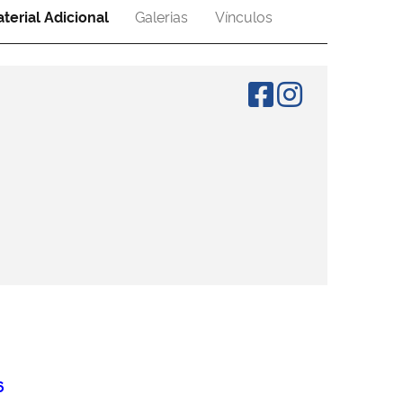
terial Adicional
Galerias
Vínculos
6