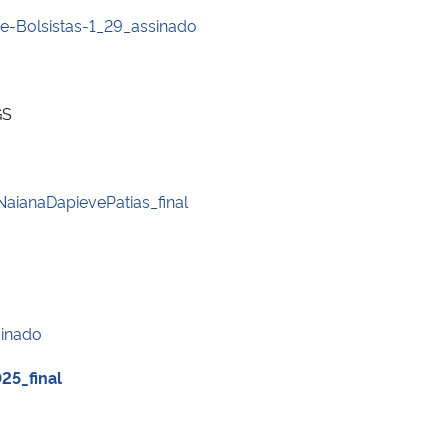
-Bolsistas-1_29_assinado
GS
NaianaDapievePatias_final
sinado
25_final