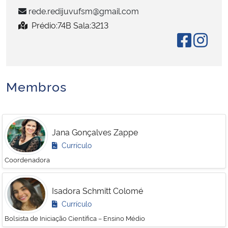
rede.redijuvufsm@gmail.com
Secretaria-Geral
Prédio:74B Sala:3213
Secretaria de Governo
Gabinete de Segurança Institucional
Membros
Advocacia-Geral da União
Jana Gonçalves Zappe
Banco Central do Brasil
Currículo
Planalto
Coordenadora
Isadora Schmitt Colomé
Currículo
Bolsista de Iniciação Científica – Ensino Médio