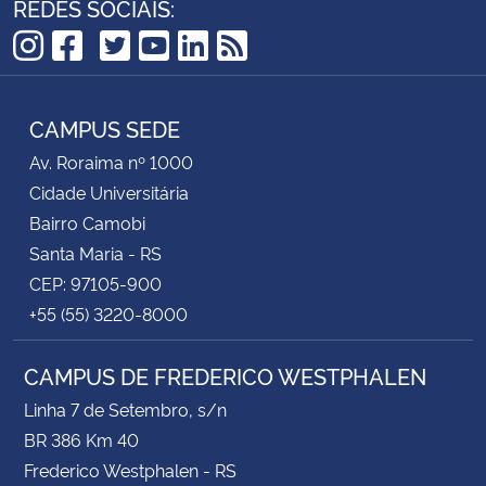
REDES SOCIAIS:
TikTok
Instagram
Facebook
Twitter
YouTube
LinkedIn
RSS
CAMPUS SEDE
Av. Roraima nº 1000
Cidade Universitária
Bairro Camobi
Santa Maria - RS
CEP: 97105-900
+55 (55) 3220-8000
CAMPUS DE FREDERICO WESTPHALEN
Linha 7 de Setembro, s/n
BR 386 Km 40
Frederico Westphalen - RS