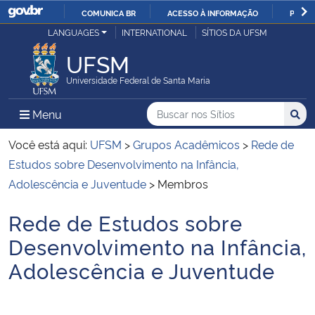
COMUNICA BR
ACESSO À INFORMAÇÃO
PARTI
Casa Civil
LANGUAGES
INTERNATIONAL
SÍTIOS DA UFSM
IR
PARA
UFSM
Ministério da Justiça e Segurança Pública
O
Universidade Federal de Santa Maria
CONTEÚDO
Ministério da Defesa
Buscar no nos Sítios
Busca
Busca:
Menu Principal do Sítio
Menu
Busc
Ministério das Relações Exteriores
Você está aqui:
UFSM
>
Grupos Acadêmicos
>
Rede de
Estudos sobre Desenvolvimento na Infância,
Ministério da Economia
Adolescência e Juventude
>
Membros
Rede de Estudos sobre
Ministério da Infraestrutura
Início do conteúdo
Desenvolvimento na Infância,
Ministério da Agricultura, Pecuária e Abastecimento
Adolescência e Juventude
Ministério da Educação