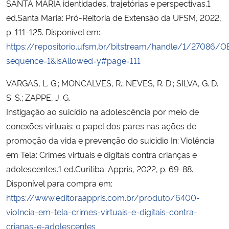
SANTA MARIA identidades, trajetórias e perspectivas.1
ed.Santa Maria: Pró-Reitoria de Extensão da UFSM, 2022,
p. 111-125. Disponível em:
https://repositorio.ufsm.br/bitstream/handle/1
sequence=1&isAllowed=y#page=111
VARGAS, L. G.; MONCALVES, R.; NEVES, R. D.; SILVA, G. D.
S. S.; ZAPPE, J. G.
Instigação ao suicídio na adolescência por meio de
conexões virtuais: o papel dos pares nas ações de
promoção da vida e prevenção do suicídio In: Violência
em Tela: Crimes virtuais e digitais contra crianças e
adolescentes.1 ed.Curitiba: Appris, 2022, p. 69-88.
Disponível para compra em:
https://www.editoraappris.com.br/produto/6400-
violncia-em-tela-crimes-virtuais-e-digitais-contra-
crianas-e-adolescentes