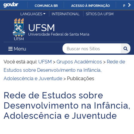
COMUNICA BR
ACESSO À INFORMAÇÃO
PARTI
Casa Civil
LANGUAGES
INTERNATIONAL
SÍTIOS DA UFSM
IR
PARA
UFSM
Ministério da Justiça e Segurança Pública
O
Universidade Federal de Santa Maria
CONTEÚDO
Ministério da Defesa
Buscar no nos Sítios
Busca
Busca:
Menu Principal do Sítio
Menu
Busc
Ministério das Relações Exteriores
Você está aqui:
UFSM
>
Grupos Acadêmicos
>
Rede de
Estudos sobre Desenvolvimento na Infância,
Ministério da Economia
Adolescência e Juventude
>
Publicações
Rede de Estudos sobre
Ministério da Infraestrutura
Início do conteúdo
Desenvolvimento na Infância,
Ministério da Agricultura, Pecuária e Abastecimento
Adolescência e Juventude
Ministério da Educação