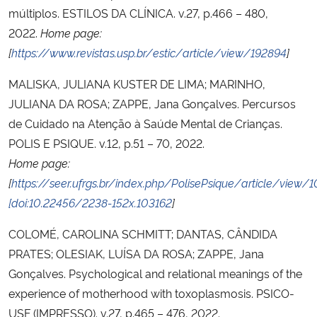
múltiplos. ESTILOS DA CLÍNICA. v.27, p.466 – 480,
2022.
Home page:
[
https://www.revistas.usp.br/estic/article/view/192894
]
MALISKA, JULIANA KUSTER DE LIMA; MARINHO,
JULIANA DA ROSA; ZAPPE, Jana Gonçalves. Percursos
de Cuidado na Atenção à Saúde Mental de Crianças.
POLIS E PSIQUE. v.12, p.51 – 70, 2022.
Home page:
[
https://seer.ufrgs.br/index.php/PolisePsique/article/view/1
[doi:10.22456/2238-152x.103162
]
COLOMÉ, CAROLINA SCHMITT; DANTAS, CÂNDIDA
PRATES; OLESIAK, LUÍSA DA ROSA; ZAPPE, Jana
Gonçalves. Psychological and relational meanings of the
experience of motherhood with toxoplasmosis. PSICO-
USF (IMPRESSO). v.27, p.465 – 476, 2022.