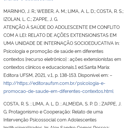
MARINHO, J. R.; WEBER, A. M.; LIMA, A. L. D.; COSTA, R. S.;
IZOLAN, L. C.; ZAPPE, J. G.
ATENÇÃO À SAÚDE DO ADOLESCENTE EM CONFLITO
COM A LEI: RELATO DE AÇÕES EXTENSIONISTAS EM
UMA UNIDADE DE INTERNAÇÃO SOCIOEDUCATIVA In:
Psicologia e promoção de saúde em diferentes
contextos [recurso eletrônico] : ações extensionistas em
contextos clínicos e educacionais.1 ed.Santa Maria:
Editora UFSM, 2021, v.1, p. 138-153. Disponível em: –
http://https://editoraufsm.com.br/psicologia-e-
promocao-de-saude-em-diferentes-contextos.html
COSTA, R. S. ; LIMA, A. L. D. ; ALMEIDA, S. P. D. ; ZAPPE, J.
G. Protagonismo e Cooperação: Relato de uma
Intervenção Psicossocial com Adolescentes
Institucionalizados. In: Alex Sandro Gomes Pessoa;