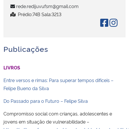
rede.redijuvufsm@gmail.com
Secretaria-Geral
Prédio:74B Sala:3213
Secretaria de Governo
Gabinete de Segurança Institucional
Publicações
Advocacia-Geral da União
LIVROS
Banco Central do Brasil
Entre versos e rimas: Para superar tempos difíceis –
Felipe Bueno da Silva
Planalto
Do Passado para o Futuro – Felipe Silva
Compromisso social com crianças, adolescentes e
jovens em situação de vulnerabilidade –