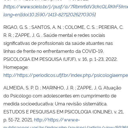
[
https://www.scielo.br/j/pusf/a/7Rbmr6dV3ckcQLRKkF5kn
lang=en][doi:10.1590/1413-82712026270305
]
RIGAO, G. S. ; SANTOS, A. N. ; COLOME, C. S. ; PEREIRA, C.
R. R. ; ZAPPE, J. G. . Saúde mental e redes sociais
significativas de profissionais da saúde atuantes nas
linhas de frente no enfrentamento da COVID-19.
PSICOLOGIA EM PESQUISA (UFJF), v. 16, p. 1-23, 2022.
Homepage:
http://https://periodicos.ufjf.br/index.php/psicologiaemp
ALMEIDA, S. P. D. ; MARINHO, J. R. ; ZAPPE, J. G. Atuação
do Psicólogo com adolescentes em cumprimento de
medida socioeducativa: Uma revisão sistemática.
ESTUDOS E PESQUISAS EM PSICOLOGIA (ONLINE), v. 21,
p. 51-72, 2021.
http://https://www.e-
publicacoes.uerj.br/index.php/revispsi/article/view/5936