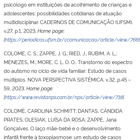
psicólogo em instituições de acolhimento de crianças e
adolescentes: possibilidades cotidianas de atuação
multidisciplinar. CADERNOS DE COMUNICAÇÃO (UFSM).
v.27, p.1, 2023.
Home page:
[
https://periodicos.ufsm.br/ccomunicacao/article/view/766
COLOME, C. S.; ZAPPE, J. G.; RIED, J.; RUBIM, A. L.;
MENEZES, M.; MORE, C. L. O. O.. Transtorno do espectro
do autismo no ciclo de vida familiar: Estudo de casos
múltiplos. NOVA PERSPECTIVA SISTÊMICA. v.32, p.45 –
59, 2023.
Home page:
[
https://www.revistanps.com.br/nps/article/view/718
]
COLOMÉ, CAROLINA SCHMITT; DANTAS, CÂNDIDA
PRATES; OLESIAK, LUÍSA DA ROSA; ZAPPE, Jana
Gonçalves. O laço mãe-bebê e o desenvolvimento
infantil frente à toxoplasmose: um estudo de casos