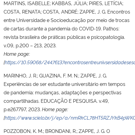
MARTINS, ISABELLE; KABBAS, JÚLIA; PIRES, LETÍCIA;
COSTA, RENATA; COSTA, ANDRÉ; ZAPPE, J. G. Encontros
entre Universidade e Socioeducação por meio de trocas
de cartas durante a pandemia do COVID-19. Pathos:
revista brasileira de práticas públicas e psicopatologia.
v.09, p.200 – 213, 2023.
Home page:
[
https://10.59068/24476137encontrosentreunivsersidadese
MARINHO, J. R.; GUAZINA, F. M. N.; ZAPPE, J. G.
Experiências de ser estudante universitário em tempos
de pandemia: mudanças, adaptações e perspectivas
compartilhadas. EDUCAÇÃO E PESQUISA. v.49,
p.e267797, 2023.
Home page:
[
https://www.scielo.br/j/ep/a/nmRkCL78HT5RZJYkB4pWK
POZZOBON, K. M.; BRONDANI, R.; ZAPPE, J. G. O