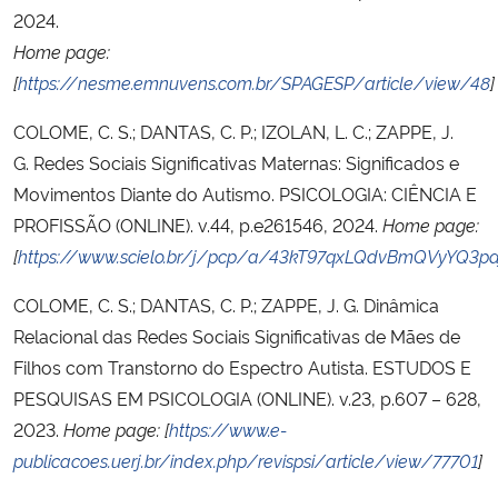
2024.
Home page:
[
https://nesme.emnuvens.com.br/SPAGESP/article/view/48
]
COLOME, C. S.; DANTAS, C. P.; IZOLAN, L. C.; ZAPPE, J.
G. Redes Sociais Significativas Maternas: Significados e
Movimentos Diante do Autismo. PSICOLOGIA: CIÊNCIA E
PROFISSÃO (ONLINE). v.44, p.e261546, 2024.
Home page:
[
https://www.scielo.br/j/pcp/a/43kT97qxLQdvBmQVyYQ3pd
COLOME, C. S.; DANTAS, C. P.; ZAPPE, J. G. Dinâmica
Relacional das Redes Sociais Significativas de Mães de
Filhos com Transtorno do Espectro Autista. ESTUDOS E
PESQUISAS EM PSICOLOGIA (ONLINE). v.23, p.607 – 628,
2023.
Home page: [
https://www.e-
publicacoes.uerj.br/index.php/revispsi/article/view/77701
]