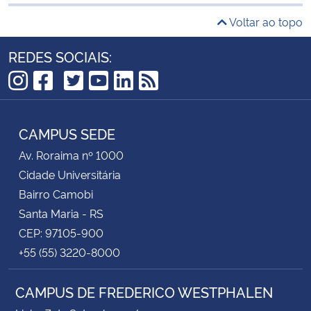
Voltar ao topo
REDES SOCIAIS:
TikTok
Instagram
Facebook
Twitter
YouTube
LinkedIn
RSS
CAMPUS SEDE
Av. Roraima nº 1000
Cidade Universitária
Bairro Camobi
Santa Maria - RS
CEP: 97105-900
+55 (55) 3220-8000
CAMPUS DE FREDERICO WESTPHALEN