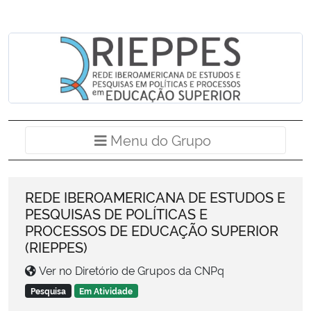
Ministério da Cidadania
Ministério da Saúde
Ministério de Minas e Energia
Ministério da Ciência, Tecnologia, Inovações e Comunicações
Menu do Grup
Menu do Grupo
Ministério do Meio Ambiente
REDE IBEROAMERICANA DE ESTUDOS E
Ministério do Turismo
PESQUISAS DE POLÍTICAS E
PROCESSOS DE EDUCAÇÃO SUPERIOR
Ministério do Desenvolvimento Regional
(RIEPPES)
Ver no Diretório de Grupos da CNPq
Controladoria-Geral da União
Pesquisa
Em Atividade
Ministério da Mulher, da Família e dos Direitos Humanos