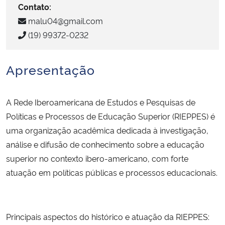
Contato:
malu04@gmail.com
Secretaria-Geral
(19) 99372-0232
Secretaria de Governo
Apresentação
Gabinete de Segurança Institucional
A Rede Iberoamericana de Estudos e Pesquisas de
Advocacia-Geral da União
Políticas e Processos de Educação Superior (RIEPPES) é
uma organização acadêmica dedicada à investigação,
Banco Central do Brasil
análise e difusão de conhecimento sobre a educação
Planalto
superior no contexto ibero-americano, com forte
atuação em políticas públicas e processos educacionais.
Principais aspectos do histórico e atuação da RIEPPES: