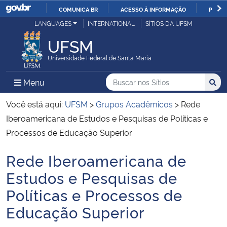
COMUNICA BR
ACESSO À INFORMAÇÃO
PARTI
Casa Civil
LANGUAGES
INTERNATIONAL
SÍTIOS DA UFSM
IR
PARA
UFSM
Ministério da Justiça e Segurança Pública
O
Universidade Federal de Santa Maria
CONTEÚDO
Ministério da Defesa
Buscar no nos Sítios
Busca
Busca:
Menu Principal do Sítio
Menu
Busc
Ministério das Relações Exteriores
Você está aqui:
UFSM
>
Grupos Acadêmicos
>
Rede
Iberoamericana de Estudos e Pesquisas de Políticas e
Ministério da Economia
Processos de Educação Superior
Rede Iberoamericana de
Ministério da Infraestrutura
Início do conteúdo
Estudos e Pesquisas de
Ministério da Agricultura, Pecuária e Abastecimento
Políticas e Processos de
Educação Superior
Ministério da Educação