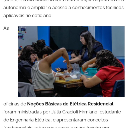
autonomia e ampliar o acesso a conhecimentos técnicos
Secretaria-Geral
aplicáveis no cotidiano.
As
Secretaria de Governo
Gabinete de Segurança Institucional
Advocacia-Geral da União
Banco Central do Brasil
Planalto
oficinas de
Noções Básicas de Elétrica Residencial
foram ministradas por Júlia Gracioli Firmiano, estudante
de Engenharia Elétrica, e apresentaram conceitos
fundamentais sobre segurança e manutenção em