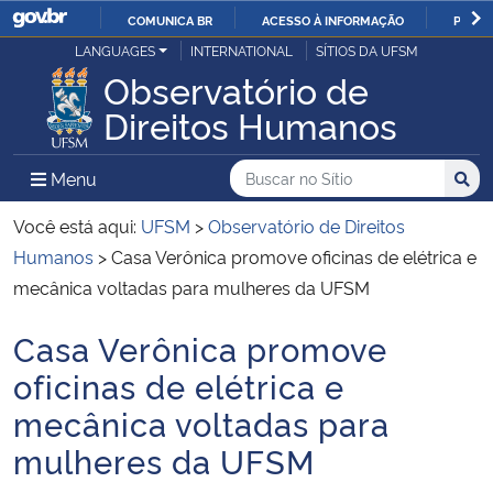
COMUNICA BR
ACESSO À INFORMAÇÃO
PARTI
Casa Civil
LANGUAGES
INTERNATIONAL
SÍTIOS DA UFSM
IR
Observatório de
PARA
Ministério da Justiça e Segurança Pública
Direitos Humanos
O
CONTEÚDO
Ministério da Defesa
Buscar no no Sítio
Busca
Busca:
Menu Principal do Sítio
Menu
Busc
Ministério das Relações Exteriores
Você está aqui:
UFSM
>
Observatório de Direitos
Humanos
>
Casa Verônica promove oficinas de elétrica e
Ministério da Economia
mecânica voltadas para mulheres da UFSM
Casa Verônica promove
Ministério da Infraestrutura
Início do conteúdo
oficinas de elétrica e
Ministério da Agricultura, Pecuária e Abastecimento
mecânica voltadas para
mulheres da UFSM
Ministério da Educação