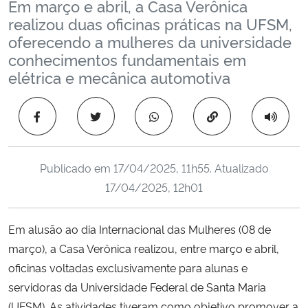
Em março e abril, a Casa Verônica
Ministério da Cidadania
realizou duas oficinas práticas na UFSM,
oferecendo a mulheres da universidade
Ministério da Saúde
conhecimentos fundamentais em
elétrica e mecânica automotiva
Ministério de Minas e Energia
Copiar para área 
Ministério da Ciência, Tecnologia, Inovações e Comunicações
Ministério do Meio Ambiente
Publicado em
17/04/2025, 11h55
. Atualizado
17/04/2025, 12h01
Ministério do Turismo
Em alusão ao dia Internacional das Mulheres (08 de
Ministério do Desenvolvimento Regional
março), a Casa Verônica realizou, entre março e abril,
oficinas voltadas exclusivamente para alunas e
Controladoria-Geral da União
servidoras da Universidade Federal de Santa Maria
Ministério da Mulher, da Família e dos Direitos Humanos
(UFSM). As atividades tiveram como objetivo promover a