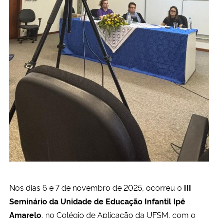
Secretaria-Geral
Secretaria de Governo
Gabinete de Segurança Institucional
Advocacia-Geral da União
Banco Central do Brasil
Planalto
Nos dias 6 e 7 de novembro de 2025, ocorreu o
III
Seminário da Unidade de Educação Infantil Ipê
Amarelo
, no Colégio de Aplicação da UFSM, com o