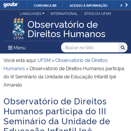
COMUNICA BR
ACESSO À INFORMAÇÃO
PARTI
Casa Civil
LANGUAGES
INTERNATIONAL
SÍTIOS DA UFSM
IR
Observatório de
PARA
Ministério da Justiça e Segurança Pública
Direitos Humanos
O
CONTEÚDO
Ministério da Defesa
Buscar no no Sítio
Busca
Busca:
Menu Principal do Sítio
Menu
Busc
Ministério das Relações Exteriores
Você está aqui:
UFSM
>
Observatório de Direitos
Humanos
>
Observatório de Direitos Humanos participa
Ministério da Economia
do III Seminário da Unidade de Educação Infantil Ipê
Amarelo
Ministério da Infraestrutura
Observatório de Direitos
Início do conteúdo
Ministério da Agricultura, Pecuária e Abastecimento
Humanos participa do III
Seminário da Unidade de
Ministério da Educação
Educação Infantil Ipê