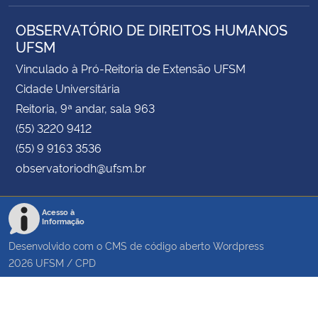
OBSERVATÓRIO DE DIREITOS HUMANOS
UFSM
Vinculado à Pró-Reitoria de Extensão UFSM
Cidade Universitária
Reitoria, 9ª andar, sala 963
(55) 3220 9412
(55) 9 9163 3536
observatoriodh@ufsm.br
Acesso à
Informação
Desenvolvido com o CMS de código aberto
Wordpress
2026
UFSM
/
CPD