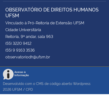
OBSERVATÓRIO DE DIREITOS HUMANOS
UFSM
Vinculado à Pró-Reitoria de Extensão UFSM
Cidade Universitária
Reitoria, 9ª andar, sala 963
(55) 3220 9412
(55) 9 9163 3536
observatoriodh@ufsm.br
Acesso à
Informação
Desenvolvido com o CMS de código aberto
Wordpress
2026
UFSM
/
CPD