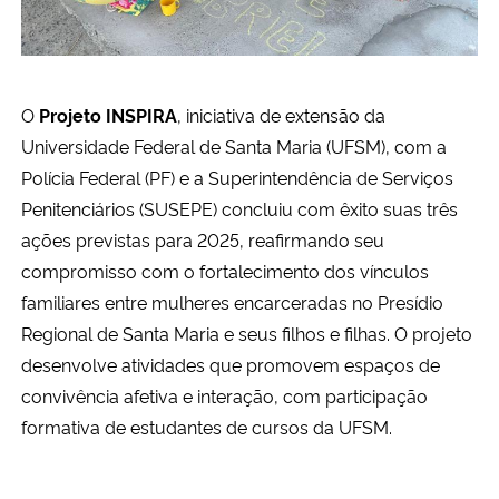
Secretaria-Geral
Secretaria de Governo
O
Projeto INSPIRA
, iniciativa de extensão da
Universidade Federal de Santa Maria (UFSM), com a
Gabinete de Segurança Institucional
Polícia Federal (PF) e a Superintendência de Serviços
Penitenciários (SUSEPE) concluiu com êxito suas três
Advocacia-Geral da União
ações previstas para 2025, reafirmando seu
compromisso com o fortalecimento dos vínculos
Banco Central do Brasil
familiares entre mulheres encarceradas no Presídio
Regional de Santa Maria e seus filhos e filhas. O projeto
Planalto
desenvolve atividades que promovem espaços de
convivência afetiva e interação, com participação
formativa de estudantes de cursos da UFSM.