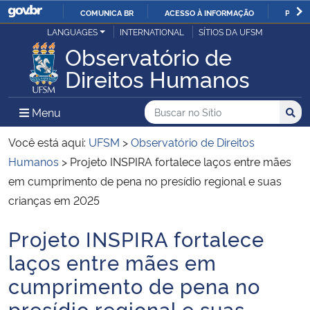
COMUNICA BR
ACESSO À INFORMAÇÃO
PARTI
Casa Civil
LANGUAGES
INTERNATIONAL
SÍTIOS DA UFSM
IR
Observatório de
PARA
Ministério da Justiça e Segurança Pública
Direitos Humanos
O
CONTEÚDO
Ministério da Defesa
Buscar no no Sítio
Busca
Busca:
Menu Principal do Sítio
Menu
Busc
Ministério das Relações Exteriores
Você está aqui:
UFSM
>
Observatório de Direitos
Humanos
>
Projeto INSPIRA fortalece laços entre mães
Ministério da Economia
em cumprimento de pena no presídio regional e suas
crianças em 2025
Ministério da Infraestrutura
Projeto INSPIRA fortalece
Início do conteúdo
Ministério da Agricultura, Pecuária e Abastecimento
laços entre mães em
cumprimento de pena no
Ministério da Educação
presídio regional e suas