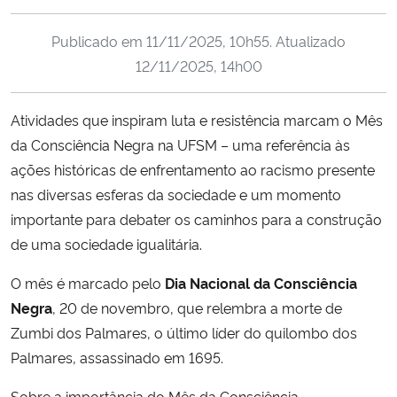
Ministério da Cidadania
Publicado em
11/11/2025, 10h55
. Atualizado
Ministério da Saúde
12/11/2025, 14h00
Ministério de Minas e Energia
Atividades que inspiram luta e resistência marcam o Mês
da Consciência Negra na UFSM – uma referência às
Ministério da Ciência, Tecnologia, Inovações e Comunicações
ações históricas de enfrentamento ao racismo presente
nas diversas esferas da sociedade e um momento
Ministério do Meio Ambiente
importante para debater os caminhos para a construção
de uma sociedade igualitária.
Ministério do Turismo
O mês é marcado pelo
Dia Nacional da Consciência
Ministério do Desenvolvimento Regional
Negra
, 20 de novembro, que relembra a morte de
Zumbi dos Palmares, o último líder do quilombo dos
Controladoria-Geral da União
Palmares, assassinado em 1695.
Ministério da Mulher, da Família e dos Direitos Humanos
Sobre a importância do Mês da Consciência