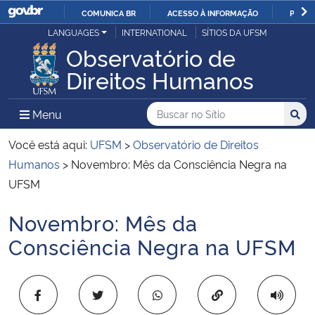
COMUNICA BR
ACESSO À INFORMAÇÃO
PARTI
Casa Civil
LANGUAGES
INTERNATIONAL
SÍTIOS DA UFSM
IR
Observatório de
PARA
Ministério da Justiça e Segurança Pública
Direitos Humanos
O
CONTEÚDO
Ministério da Defesa
Buscar no no Sítio
Busca
Busca:
Menu Principal do Sítio
Menu
Busc
Ministério das Relações Exteriores
Você está aqui:
UFSM
>
Observatório de Direitos
Humanos
>
Novembro: Mês da Consciência Negra na
Ministério da Economia
UFSM
Novembro: Mês da
Ministério da Infraestrutura
Início do conteúdo
Consciência Negra na UFSM
Ministério da Agricultura, Pecuária e Abastecimento
Ministério da Educação
Copiar para área 