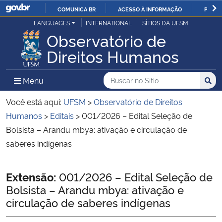
COMUNICA BR
ACESSO À INFORMAÇÃO
PARTI
Casa Civil
LANGUAGES
INTERNATIONAL
SÍTIOS DA UFSM
IR
Observatório de
PARA
Ministério da Justiça e Segurança Pública
Direitos Humanos
O
CONTEÚDO
Ministério da Defesa
Buscar no no Sítio
Busca
Busca:
Menu Principal do Sítio
Menu
Busc
Ministério das Relações Exteriores
Você está aqui:
UFSM
>
Observatório de Direitos
Humanos
>
Editais
>
001/2026 – Edital Seleção de
Ministério da Economia
Bolsista – Arandu mbya: ativação e circulação de
saberes indígenas
Ministério da Infraestrutura
Início do conteúdo
Extensão:
001/2026 – Edital Seleção de
Ministério da Agricultura, Pecuária e Abastecimento
Bolsista – Arandu mbya: ativação e
circulação de saberes indígenas
Ministério da Educação