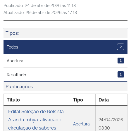
Publicado:
24 de abr de 2026 às 11:18
Ministério da Cidadania
Atualizado:
29 de abr de 2026 às 17:13
Ministério da Saúde
Tipos:
Ministério de Minas e Energia
Todos
2
Ministério da Ciência, Tecnologia, Inovações e Comunicações
Abertura
1
Ministério do Meio Ambiente
Resultado
1
Ministério do Turismo
Publicações:
Ministério do Desenvolvimento Regional
Título
Tipo
Data
Edital Seleção de Bolsista -
Controladoria-Geral da União
Arandu mbya: ativação e
24/04/2026
Abertura
circulação de saberes
08:30
Ministério da Mulher, da Família e dos Direitos Humanos