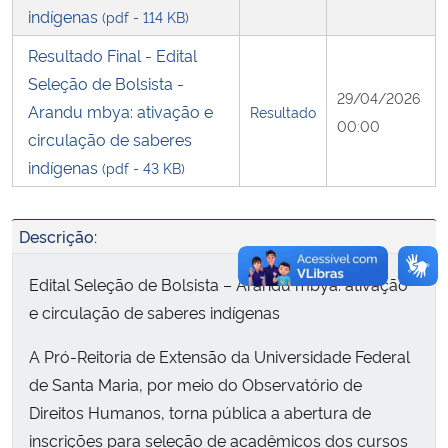
indígenas
(pdf - 114 KB)
Secretaria-Geral
Resultado Final - Edital
Seleção de Bolsista -
29/04/2026
Secretaria de Governo
Arandu mbya: ativação e
Resultado
00:00
circulação de saberes
Gabinete de Segurança Institucional
indígenas
(pdf - 43 KB)
Advocacia-Geral da União
Descrição:
Banco Central do Brasil
Edital Seleção de Bolsista – Arandu mbya: ativação
e circulação de saberes indígenas
Planalto
A Pró-Reitoria de Extensão da Universidade Federal
de Santa Maria, por meio do Observatório de
Direitos Humanos, torna pública a abertura de
inscrições para seleção de acadêmicos dos cursos