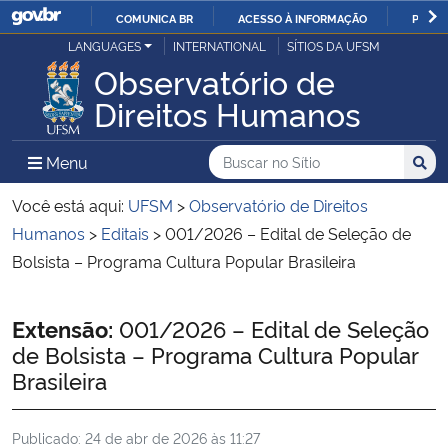
COMUNICA BR
ACESSO À INFORMAÇÃO
PARTI
Casa Civil
LANGUAGES
INTERNATIONAL
SÍTIOS DA UFSM
IR
Observatório de
PARA
Ministério da Justiça e Segurança Pública
Direitos Humanos
O
CONTEÚDO
Ministério da Defesa
Buscar no no Sítio
Busca
Busca:
Menu Principal do Sítio
Menu
Busc
Ministério das Relações Exteriores
Você está aqui:
UFSM
>
Observatório de Direitos
Humanos
>
Editais
>
001/2026 – Edital de Seleção de
Ministério da Economia
Bolsista – Programa Cultura Popular Brasileira
Ministério da Infraestrutura
Início do conteúdo
Extensão:
001/2026 – Edital de Seleção
de Bolsista – Programa Cultura Popular
Ministério da Agricultura, Pecuária e Abastecimento
Brasileira
Ministério da Educação
Publicado:
24 de abr de 2026 às 11:27