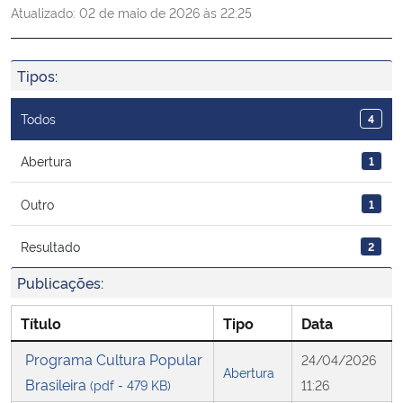
Atualizado:
02 de maio de 2026 às 22:25
Ministério da Cidadania
Ministério da Saúde
Tipos:
Ministério de Minas e Energia
Todos
4
Ministério da Ciência, Tecnologia, Inovações e Comunicações
Abertura
1
Outro
1
Ministério do Meio Ambiente
Resultado
2
Ministério do Turismo
Publicações:
Ministério do Desenvolvimento Regional
Título
Tipo
Data
Controladoria-Geral da União
Programa Cultura Popular
24/04/2026
Abertura
Brasileira
(pdf - 479 KB)
11:26
Ministério da Mulher, da Família e dos Direitos Humanos