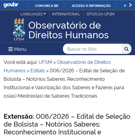
COMUNICA BR
ACESSO À INFORMAÇÃO
PARTI
Casa Civil
LANGUAGES
INTERNATIONAL
SÍTIOS DA UFSM
IR
Observatório de
PARA
Ministério da Justiça e Segurança Pública
Direitos Humanos
O
CONTEÚDO
Ministério da Defesa
Buscar no no Sítio
Busca
Busca:
Menu Principal do Sítio
Menu
Busc
Ministério das Relações Exteriores
Você está aqui:
UFSM
>
Observatório de Direitos
Humanos
>
Editais
>
006/2026 – Edital de Seleção de
Ministério da Economia
Bolsista – Notórios Saberes: Reconhecimento
Institucional e Valorização dos Saberes e Fazeres para
Ministério da Infraestrutura
os(as) Mestres(as) de Saberes Tradicionais
Ministério da Agricultura, Pecuária e Abastecimento
Início do conteúdo
Extensão:
006/2026 – Edital de Seleção
de Bolsista – Notórios Saberes:
Ministério da Educação
Reconhecimento Institucional e