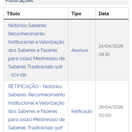
Publicações:
Título
Tipo
Data
Secretaria-Geral
Notórios Saberes:
Secretaria de Governo
Reconhecimento
Institucional e Valorização
Gabinete de Segurança Institucional
24/04/2026
dos Saberes e Fazeres
Abertura
08:30
para os(as) Mestres(as) de
Advocacia-Geral da União
Saberes Tradicionais
(pdf
- 504 KB)
Banco Central do Brasil
RETIFICAÇÃO - Notórios
Planalto
Saberes: Reconhecimento
Institucional e Valorização
29/04/2026
dos Saberes e Fazeres
Retificação
00:00
para os(as) Mestres(as) de
Saberes Tradicionais
(pdf