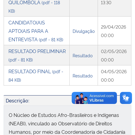
QUILOMBOLA
(pdf - 118
13:30
KB)
Secretaria-Geral
CANDIDATO(A)S
29/04/2026
Secretaria de Governo
APTO(A)S PARA A
Divulgação
00:00
ENTREVISTA
(pdf - 81 KB)
Gabinete de Segurança Institucional
RESULTADO PRELIMINAR
02/05/2026
Resultado
(pdf - 81 KB)
00:00
Advocacia-Geral da União
RESULTADO FINAL
(pdf -
04/05/2026
Resultado
Banco Central do Brasil
84 KB)
00:00
Planalto
Descrição:
O Núcleo de Estudos Afro-Brasileiros e Indígenas
(NEABI), vinculado ao Observatório de Direitos
Humanos, por meio da Coordenadoria de Cidadania