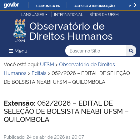
COMUNICA BR
ACESSO À INFORMAÇÃO
PARTI
Casa Civil
LANGUAGES
INTERNATIONAL
SÍTIOS DA UFSM
IR
Observatório de
PARA
Ministério da Justiça e Segurança Pública
Direitos Humanos
O
CONTEÚDO
Ministério da Defesa
Buscar no no Sítio
Busca
Busca:
Menu Principal do Sítio
Menu
Busc
Ministério das Relações Exteriores
Você está aqui:
UFSM
>
Observatório de Direitos
Humanos
>
Editais
>
052/2026 – EDITAL DE SELEÇÃO
Ministério da Economia
DE BOLSISTA NEABI UFSM – QUILOMBOLA
Ministério da Infraestrutura
Início do conteúdo
Extensão:
052/2026 – EDITAL DE
SELEÇÃO DE BOLSISTA NEABI UFSM –
Ministério da Agricultura, Pecuária e Abastecimento
QUILOMBOLA
Ministério da Educação
Publicado:
24 de abr de 2026 às 20:07