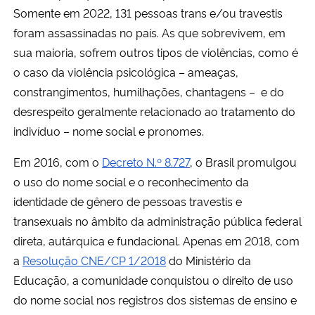
Somente em 2022, 131 pessoas trans e/ou travestis
foram assassinadas no país. As que sobrevivem, em
Secretaria-Geral
sua maioria, sofrem outros tipos de violências, como é
Secretaria de Governo
o caso da violência psicológica – ameaças,
constrangimentos, humilhações, chantagens – e do
Gabinete de Segurança Institucional
desrespeito geralmente relacionado ao tratamento do
indivíduo – nome social e pronomes.
Advocacia-Geral da União
Em 2016, com o
Decreto N.º 8.727
, o Brasil promulgou
o uso do n
ome social
e o reconhecimento da
Banco Central do Brasil
identidade de gênero de pessoas travestis e
Planalto
transexuais no âmbito da administração pública federal
direta, autárquica e fundacional. Apenas em 2018, com
a
Resolução CNE/CP 1/2018
do Ministério da
Educação, a comunidade conquistou o direito de uso
do nome social nos registros dos sistemas de ensino e