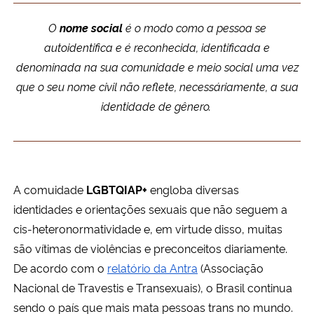
Ministério da Cidadania
O
nome social
é o modo como a pessoa se
autoidentifica e é reconhecida, identificada e
Ministério da Saúde
denominada na sua comunidade e meio social uma vez
que o seu nome civil não reflete, necessáriamente, a sua
Ministério de Minas e Energia
identidade de gênero.
Ministério da Ciência, Tecnologia, Inovações e Comunicações
Ministério do Meio Ambiente
A comuidade
LGBTQIAP+
engloba diversas
Ministério do Turismo
identidades e orientações sexuais que não seguem a
cis-heteronormatividade e, em virtude disso, muitas
Ministério do Desenvolvimento Regional
são vítimas de violências e preconceitos diariamente.
De acordo com o
relatório da Antra
(Associação
Controladoria-Geral da União
Nacional de Travestis e Transexuais), o Brasil continua
sendo o país que mais mata pessoas trans no mundo.
Ministério da Mulher, da Família e dos Direitos Humanos