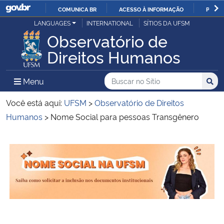
COMUNICA BR
ACESSO À INFORMAÇÃO
PARTI
Casa Civil
LANGUAGES
INTERNATIONAL
SÍTIOS DA UFSM
IR
Observatório de
PARA
Ministério da Justiça e Segurança Pública
Direitos Humanos
O
CONTEÚDO
Ministério da Defesa
Buscar no no Sítio
Busca
Busca:
Menu Principal do Sítio
Menu
Busc
Ministério das Relações Exteriores
Você está aqui:
UFSM
>
Observatório de Direitos
Humanos
>
Nome Social para pessoas Transgênero
Ministério da Economia
Início do conteúdo
Ministério da Infraestrutura
Ministério da Agricultura, Pecuária e Abastecimento
Ministério da Educação