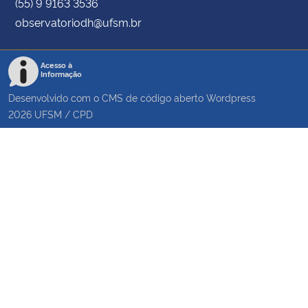
(55) 9 9163 3536
observatoriodh@ufsm.br
Acesso à
Informação
Desenvolvido com o CMS de código aberto
Wordpress
2026
UFSM
/
CPD