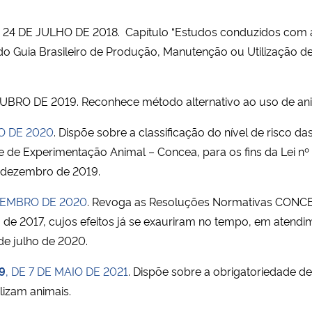
E 24 DE JULHO DE 2018.
Capítulo “Estudos conduzidos com an
a” do Guia Brasileiro de Produção, Manutenção ou Utilização 
TUBRO DE 2019.
Reconhece método alternativo ao uso de anim
IO DE 2020
.
Dispõe sobre a classificação do nível de risco da
e de Experimentação Animal – Concea, para os fins da Lei nº
e dezembro de 2019.
OVEMBRO DE 2020
. Revoga as Resoluções Normativas CONCEA
o de 2017, cujos efeitos já se exauriram no tempo, em atend
de julho de 2020.
9
, DE 7 DE MAIO DE 2021
. Dispõe sobre a obrigatoriedade d
ilizam animais.