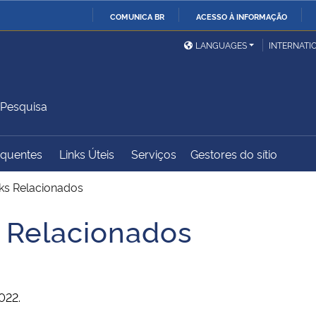
COMUNICA BR
ACESSO À INFORMAÇÃO
Ministério da Defesa
Ministério das Relações
Mini
IR
LANGUAGES
INTERNATI
Exteriores
PARA
O
Ministério da Cidadania
Ministério da Saúde
Mini
CONTEÚDO
 Pesquisa
equentes
Links Úteis
Serviços
Gestores do sítio
Ministério do
Controladoria-Geral da
Mini
Desenvolvimento Regional
União
Famí
nks Relacionados
Hum
s Relacionados
Advocacia-Geral da União
Banco Central do Brasil
Plan
022.