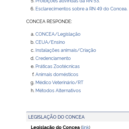
Proibições advindas da RN 53
.
Esclarecimentos sobre a RN 49 do Concea.
CONCEA RESPONDE:
CONCEA/Legislação
CEUA/Ensino
Instalações animais/Criação
Credenciamento
Práticas Zootécnicas
Animais domésticos
Médico Veterinário/RT
Métodos Alternativos
LEGISLAÇÃO DO CONCEA
Legislação
do Concea
(
link
)