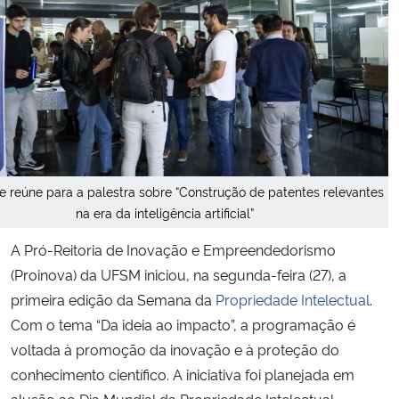
Secretaria-Geral
Secretaria de Governo
Gabinete de Segurança Institucional
Advocacia-Geral da União
e reúne para a palestra sobre “Construção de patentes relevantes
na era da inteligência artificial”
Banco Central do Brasil
A Pró-Reitoria de Inovação e Empreendedorismo
(Proinova) da UFSM iniciou, na segunda-feira (27), a
Planalto
primeira edição da Semana da
Propriedade Intelectual
.
Com o tema “Da ideia ao impacto”, a programação é
voltada à promoção da inovação e à proteção do
conhecimento científico. A iniciativa foi planejada em
alusão ao Dia Mundial da Propriedade Intelectual,