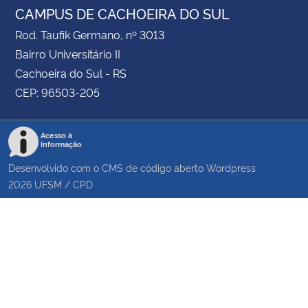
CAMPUS DE CACHOEIRA DO SUL
Rod. Taufik Germano, nº 3013
Bairro Universitário II
Cachoeira do Sul - RS
CEP: 96503-205
Acesso à
Informação
Desenvolvido com o CMS de código aberto
Wordpress
2026
UFSM
/
CPD