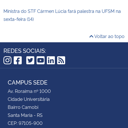
Ministra do STF Cármen Lúcia fará palestra na UFSM na
sexta-feira (14)
Voltar ao topo
REDES SOCIAIS:
TikTok
Instagram
Facebook
Twitter
YouTube
LinkedIn
RSS
CAMPUS SEDE
Av. Roraima nº 1000
Cidade Universitária
Bairro Camobi
Santa Maria - RS
CEP: 97105-900