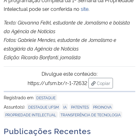
Intelectual pode ser conferida no
site
.
Texto: Giovanna Felkl, estudante de Jornalismo e bolsista
da Agência de Notícias
Fotos: Gabriele Mendes, estudante de Jornalismo e
estagiária da Agência de Notícias
Edição: Ricardo Bonfanti, jornalista
Divulgue este conteúdo:
https://ufsm.br/r-1-72632
Copiar
para área de trans
Registrado em
DESTAQUE
,
,
,
,
Assunto(s):
DESTAQUE UFSM
IA
PATENTES
PROINOVA
,
PROPRIEDADE INTELECTUAL
TRANSFERÊNCIA DE TECNOLOGIA
Publicações Recentes