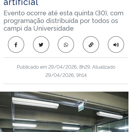
artificial
Ministério da Cidadania
Evento ocorre até esta quinta (30), com
programação distribuída por todos os
Ministério da Saúde
campi da Universidade
Ministério de Minas e Energia
Copiar para área 
Ministério da Ciência, Tecnologia, Inovações e Comunicações
Publicado em
29/04/2026, 8h29
. Atualizado
Ministério do Meio Ambiente
29/04/2026, 9h14
Ministério do Turismo
Ministério do Desenvolvimento Regional
Controladoria-Geral da União
Ministério da Mulher, da Família e dos Direitos Humanos