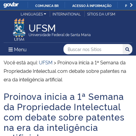
COMUNICA BR
ACESSO À INFORMAÇÃO
PARTI
Casa Civil
LANGUAGES
INTERNATIONAL
SÍTIOS DA UFSM
IR
PARA
UFSM
Ministério da Justiça e Segurança Pública
O
Universidade Federal de Santa Maria
CONTEÚDO
Ministério da Defesa
Buscar no nos Sítios
Busca
Busca:
Menu Principal do Sítio
Menu
Busc
Ministério das Relações Exteriores
Você está aqui:
UFSM
>
Proinova inicia a 1ª Semana da
Propriedade Intelectual com debate sobre patentes na
Ministério da Economia
era da inteligência artificial
Proinova inicia a 1ª Semana
Ministério da Infraestrutura
Início do conteúdo
da Propriedade Intelectual
Ministério da Agricultura, Pecuária e Abastecimento
com debate sobre patentes
na era da inteligência
Ministério da Educação