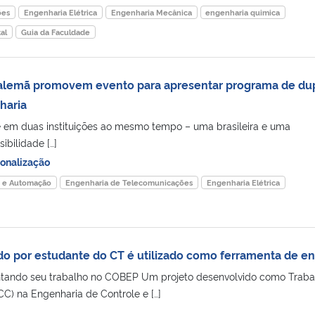
ões
Engenharia Elétrica
Engenharia Mecânica
engenharia quimica
al
Guia da Faculdade
alemã promovem evento para apresentar programa de du
haria
e em duas instituições ao mesmo tempo – uma brasileira e uma
ibilidade […]
ionalização
e e Automação
Engenharia de Telecomunicações
Engenharia Elétrica
o por estudante do CT é utilizado como ferramenta de en
ntando seu trabalho no COBEP Um projeto desenvolvido como Traba
C) na Engenharia de Controle e […]