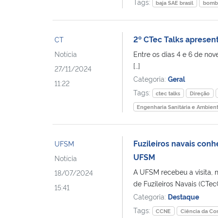
Tags:
baja SAE brasil
bomb
2º CTec Talks apresen
CT
Notícia
Entre os dias 4 e 6 de nov
[…]
27/11/2024
Categoria:
Geral
11:22
Tags:
ctec talks
Direção
Engenharia Sanitária e Ambient
Fuzileiros navais conh
UFSM
UFSM
Notícia
A UFSM recebeu a visita, n
18/07/2024
de Fuzileiros Navais (CTec
15:41
Categoria:
Destaque
Tags:
CCNE
Ciência da C