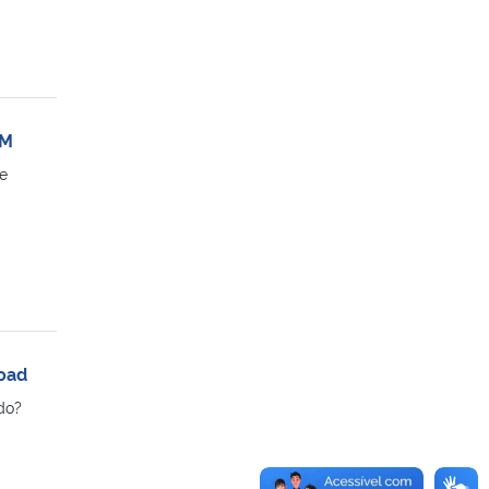
SM
e
road
do?