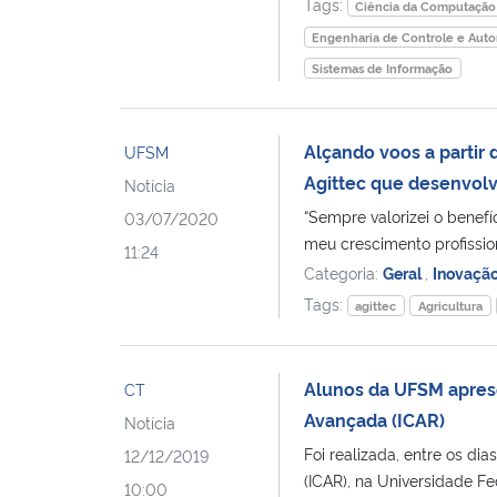
Tags:
Ciência da Computação
Engenharia de Controle e Aut
Sistemas de Informação
Alçando voos a partir 
UFSM
Agittec que desenvolv
Notícia
“Sempre valorizei o benef
03/07/2020
meu crescimento profissiona
11:24
Categoria:
Geral
,
Inovaçã
Tags:
agittec
Agricultura
Alunos da UFSM aprese
CT
Avançada (ICAR)
Notícia
Foi realizada, entre os di
12/12/2019
(ICAR), na Universidade Fe
10:00