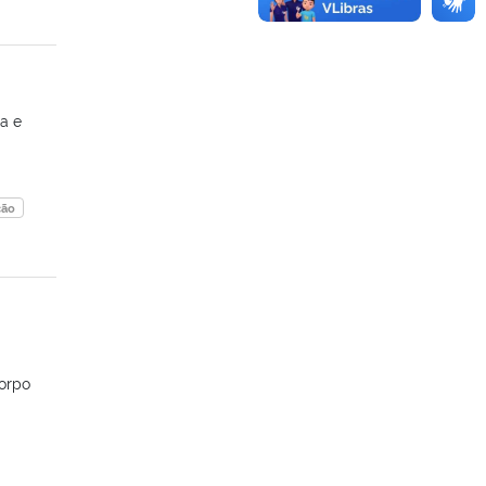
ia e
ção
Corpo