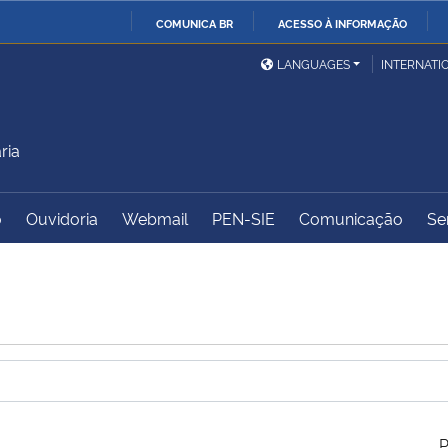
COMUNICA BR
ACESSO À INFORMAÇÃO
Ministério da Defesa
Ministério das Relações
Mini
IR
LANGUAGES
INTERNATI
Exteriores
PARA
O
Ministério da Cidadania
Ministério da Saúde
Mini
CONTEÚDO
ria
o
Ouvidoria
Webmail
PEN-SIE
Comunicação
Se
Ministério do
Controladoria-Geral da
Mini
Desenvolvimento Regional
União
Famí
Hum
Advocacia-Geral da União
Banco Central do Brasil
Plan
P