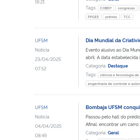
16:21
Tags:
COBEP
congresso
PPGEE
prêmio
TCC
Dia Mundial da Criati
UFSM
Notícia
Evento alusivo ao Dia Mund
abril. A data estabelecida [
23/04/2025
Categoria:
Destaque
07:52
Tags:
ciência e tecnologia de
engenharia de controle e aut
Bombaja UFSM conquist
UFSM
Notícia
Passou pelo hall do prédi
Afinal, encontrar um carro 
04/04/2025
Categoria:
Geral
08:49