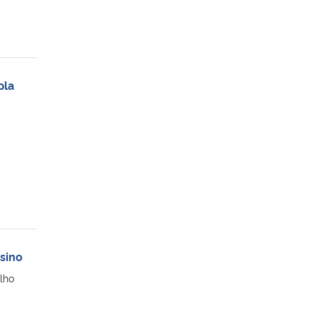
pla
sino
lho