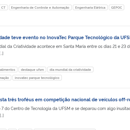
CT
Engenharia de Controle e Automação
Engenharia Elétrica
GEPOC
vidade teve evento no InovaTec Parque Tecnológico da UF
ial da Criatividade acontece em Santa Maria entre os dias 21 e 23 d
…]
 alimentos
destaque ufsm
dia mundial da criatividade
omação
inovatec parque tecnológico
a três troféus em competição nacional de veículos off-
o 7 do Centro de Tecnologia da UFSM e se deparou com algo inusita
[…]