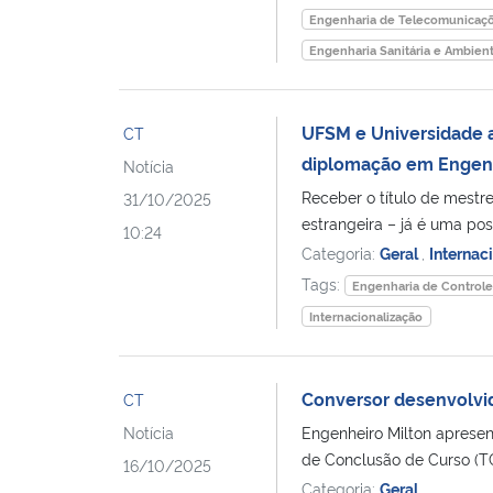
Engenharia de Telecomunicaç
Engenharia Sanitária e Ambient
UFSM e Universidade 
CT
diplomação em Engen
Notícia
Receber o título de mestr
31/10/2025
estrangeira – já é uma poss
10:24
Categoria:
Geral
,
Internac
Tags:
Engenharia de Control
Internacionalização
Conversor desenvolvid
CT
Notícia
Engenheiro Milton aprese
de Conclusão de Curso (TC
16/10/2025
Categoria:
Geral