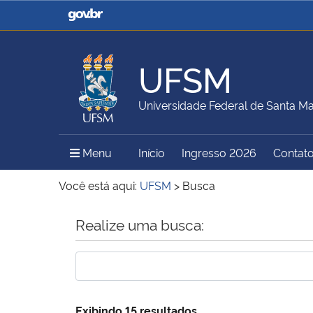
Casa Civil
Ministério da Justiça e
Segurança Pública
UFSM
Ministério da Agricultura,
Ministério da Educação
Universidade Federal de Santa Ma
Pecuária e Abastecimento
Menu Principal do Sítio
Menu
Início
Ingresso 2026
Contat
Ministério do Meio Ambiente
Ministério do Turismo
Você está aqui:
UFSM
>
Busca
Início do conteúdo
Realize uma busca:
Secretaria de Governo
Gabinete de Segurança
Institucional
Exibindo 15 resultados