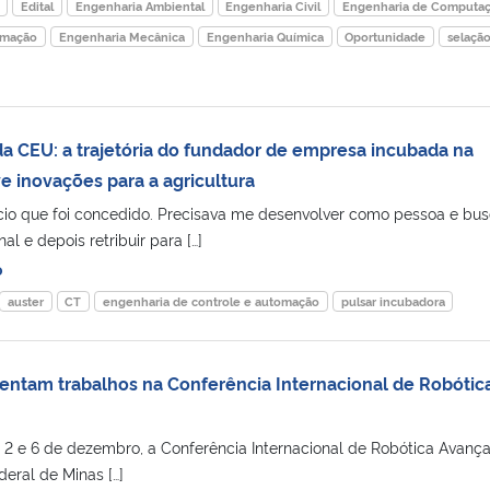
Edital
Engenharia Ambiental
Engenharia Civil
Engenharia de Computa
omação
Engenharia Mecânica
Engenharia Química
Oportunidade
selaçã
da CEU: a trajetória do fundador de empresa incubada na
e inovações para a agricultura
ício que foi concedido. Precisava me desenvolver como pessoa e bus
l e depois retribuir para […]
o
auster
CT
engenharia de controle e automação
pulsar incubadora
ntam trabalhos na Conferência Internacional de Robótic
as 2 e 6 de dezembro, a Conferência Internacional de Robótica Avanç
deral de Minas […]