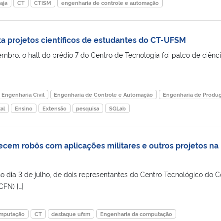
aja
CT
CTISM
engenharia de controle e automação
ta projetos científicos de estudantes do CT-UFSM
embro, o hall do prédio 7 do Centro de Tecnologia foi palco de ciênc
Engenharia Civil
Engenharia de Controle e Automação
Engenharia de Produ
al
Ensino
Extensão
pesquisa
SGLab
ecem robôs com aplicações militares e outros projetos na
o dia 3 de julho, de dois representantes do Centro Tecnológico do 
CFN) […]
omputação
CT
destaque ufsm
Engenharia da computação