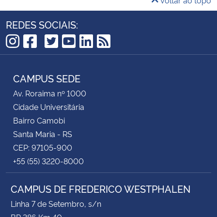
REDES SOCIAIS:
TikTok
Instagram
Facebook
Twitter
YouTube
LinkedIn
RSS
CAMPUS SEDE
Av. Roraima nº 1000
Cidade Universitária
Bairro Camobi
Santa Maria - RS
CEP: 97105-900
+55 (55) 3220-8000
CAMPUS DE FREDERICO WESTPHALEN
Linha 7 de Setembro, s/n
BR 386 Km 40