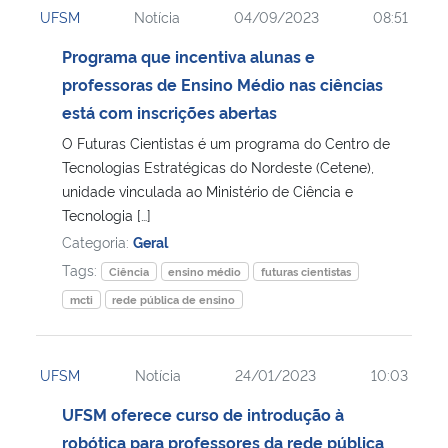
UFSM
Notícia
04/09/2023
08:51
Ministério da Cidadania
Programa que incentiva alunas e
Ministério da Saúde
professoras de Ensino Médio nas ciências
está com inscrições abertas
Ministério de Minas e Energia
O Futuras Cientistas é um programa do Centro de
Tecnologias Estratégicas do Nordeste (Cetene),
Ministério da Ciência, Tecnologia, Inovações e Comunicações
unidade vinculada ao Ministério de Ciência e
Tecnologia […]
Ministério do Meio Ambiente
Categoria:
Geral
Tags:
Ciência
ensino médio
futuras cientistas
Ministério do Turismo
mcti
rede pública de ensino
Ministério do Desenvolvimento Regional
UFSM
Notícia
24/01/2023
10:03
Controladoria-Geral da União
UFSM oferece curso de introdução à
robótica para professores da rede pública
Ministério da Mulher, da Família e dos Direitos Humanos