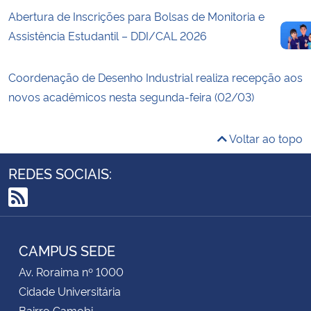
Abertura de Inscrições para Bolsas de Monitoria e
Assistência Estudantil – DDI/CAL 2026
Coordenação de Desenho Industrial realiza recepção aos
novos acadêmicos nesta segunda-feira (02/03)
Voltar ao topo
REDES SOCIAIS:
RSS
CAMPUS SEDE
Av. Roraima nº 1000
Cidade Universitária
Bairro Camobi