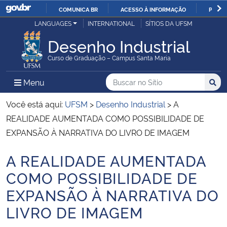
COMUNICA BR
ACESSO À INFORMAÇÃO
PARTI
Casa Civil
LANGUAGES
INTERNATIONAL
SÍTIOS DA UFSM
IR
PARA
Desenho Industrial
Ministério da Justiça e Segurança Pública
O
Curso de Graduação – Campus Santa Maria
CONTEÚDO
Ministério da Defesa
Buscar no no Sítio
Busca
Busca:
Menu Principal do Sítio
Menu
Busc
Ministério das Relações Exteriores
Você está aqui:
UFSM
>
Desenho Industrial
>
A
REALIDADE AUMENTADA COMO POSSIBILIDADE DE
Ministério da Economia
EXPANSÃO À NARRATIVA DO LIVRO DE IMAGEM
A REALIDADE AUMENTADA
Ministério da Infraestrutura
Início do conteúdo
COMO POSSIBILIDADE DE
Ministério da Agricultura, Pecuária e Abastecimento
EXPANSÃO À NARRATIVA DO
LIVRO DE IMAGEM
Ministério da Educação