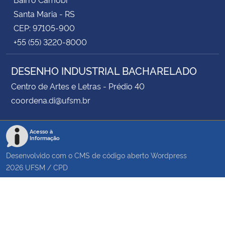
Santa Maria - RS
CEP: 97105-900
+55 (55) 3220-8000
DESENHO INDUSTRIAL BACHARELADO
Centro de Artes e Letras - Prédio 40
coordena.di@ufsm.br
Acesso à
Informação
Desenvolvido com o CMS de código aberto
Wordpress
2026
UFSM
/
CPD