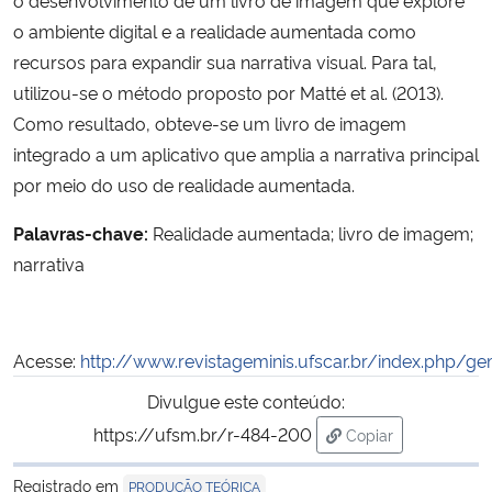
o ambiente digital e a realidade aumentada como
Secretaria-Geral
recursos para expandir sua narrativa visual. Para tal,
utilizou-se o método proposto por Matté et al. (2013).
Secretaria de Governo
Como resultado, obteve-se um livro de imagem
integrado a um aplicativo que amplia a narrativa principal
Gabinete de Segurança Institucional
por meio do uso de realidade aumentada.
Advocacia-Geral da União
Palavras-chave:
Realidade aumentada; livro de imagem;
narrativa
Banco Central do Brasil
Planalto
Acesse:
http://www.revistageminis.ufscar.br/index.php/ge
Divulgue este conteúdo:
https://ufsm.br/r-484-200
Copiar
para área de trans
Registrado em
PRODUÇÃO TEÓRICA