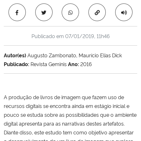
Ministério da Cidadania
Copiar para área 
Ministério da Saúde
Publicado em
07/01/2019, 11h46
Ministério de Minas e Energia
Autor(es)
Augusto Zambonato, Maurício Elias Dick
Ministério da Ciência, Tecnologia, Inovações e Comunicações
Publicado:
Revista Geminis
Ano:
2016
Ministério do Meio Ambiente
Ministério do Turismo
A produção de livros de imagem que fazem uso de
recursos digitais se encontra ainda em estágio inicial e
Ministério do Desenvolvimento Regional
pouco se estuda sobre as possibilidades que o ambiente
Controladoria-Geral da União
digital apresenta para as narrativas destes artefatos.
Diante disso, este estudo tem como objetivo apresentar
Ministério da Mulher, da Família e dos Direitos Humanos
o desenvolvimento de um livro de imagem que explore