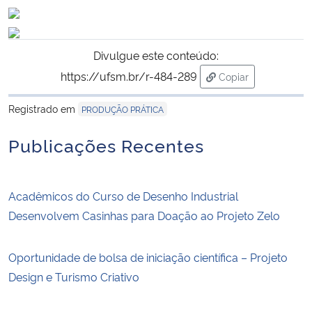
Secretaria-Geral
Divulgue este conteúdo:
Secretaria de Governo
https://ufsm.br/r-484-289
Copiar
para área de trans
Gabinete de Segurança Institucional
Registrado em
PRODUÇÃO PRÁTICA
Publicações Recentes
Advocacia-Geral da União
Banco Central do Brasil
Acadêmicos do Curso de Desenho Industrial
Desenvolvem Casinhas para Doação ao Projeto Zelo
Planalto
Oportunidade de bolsa de iniciação científica – Projeto
Design e Turismo Criativo