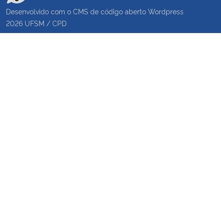
Desenvolvido com o CMS de código aberto
Wordpress
2026
UFSM
/
CPD