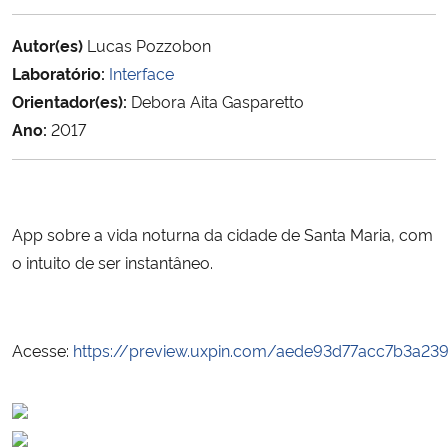
Ministério da Cidadania
Autor(es)
Lucas Pozzobon
Ministério da Saúde
Laboratório:
Interface
Orientador(es):
Debora Aita Gasparetto
Ministério de Minas e Energia
Ano:
2017
Ministério da Ciência, Tecnologia, Inovações e Comunicações
Ministério do Meio Ambiente
App sobre a vida noturna da cidade de Santa Maria, com
o intuito de ser instantâneo.
Ministério do Turismo
Ministério do Desenvolvimento Regional
Acesse:
https://preview.uxpin.com/aede93d77acc7b3a2
Controladoria-Geral da União
Ministério da Mulher, da Família e dos Direitos Humanos