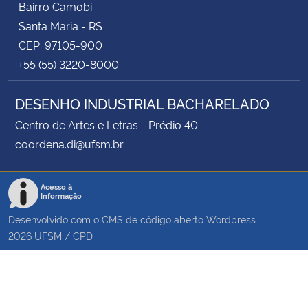
Bairro Camobi
Santa Maria - RS
CEP: 97105-900
+55 (55) 3220-8000
DESENHO INDUSTRIAL BACHARELADO
Centro de Artes e Letras - Prédio 40
coordena.di@ufsm.br
Acesso à
Informação
Desenvolvido com o CMS de código aberto
Wordpress
2026
UFSM
/
CPD