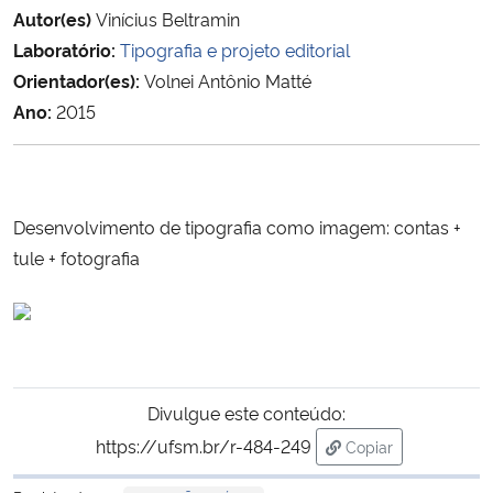
Autor(es)
Vinícius Beltramin
Ministério da Cidadania
Laboratório:
Tipografia e projeto editorial
Ministério da Saúde
Orientador(es):
Volnei Antônio Matté
Ano:
2015
Ministério de Minas e Energia
Ministério da Ciência, Tecnologia, Inovações e Comunicações
Desenvolvimento de tipografia como imagem: contas +
Ministério do Meio Ambiente
tule + fotografia
Ministério do Turismo
Ministério do Desenvolvimento Regional
Divulgue este conteúdo:
Controladoria-Geral da União
https://ufsm.br/r-484-249
Copiar
para área de trans
Ministério da Mulher, da Família e dos Direitos Humanos