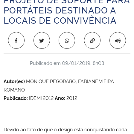
Ministério da Cidadania
PORTÁTEIS DESTINADO A
LOCAIS DE CONVIVÊNCIA
Ministério da Saúde
Ministério de Minas e Energia
Copiar para área 
Ministério da Ciência, Tecnologia, Inovações e Comunicações
Publicado em
09/01/2019, 8h03
Ministério do Meio Ambiente
Autor(es)
MONIQUE PEGORARO, FABIANE VIEIRA
Ministério do Turismo
ROMANO
Publicado:
IDEMi 2012
Ano:
2012
Ministério do Desenvolvimento Regional
Controladoria-Geral da União
Devido ao fato de que o design está conquistando cada
Ministério da Mulher, da Família e dos Direitos Humanos