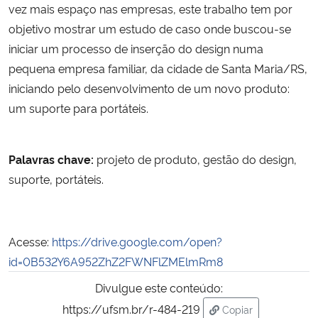
vez mais espaço nas empresas, este trabalho tem por
objetivo mostrar um estudo de caso onde buscou-se
Secretaria-Geral
iniciar um processo de inserção do design numa
pequena empresa familiar, da cidade de Santa Maria/RS,
Secretaria de Governo
iniciando pelo desenvolvimento de um novo produto:
um suporte para portáteis.
Gabinete de Segurança Institucional
Advocacia-Geral da União
Palavras chave:
projeto de produto, gestão do design,
suporte, portáteis.
Banco Central do Brasil
Planalto
Acesse:
https://drive.google.com/open?
id=0B532Y6A952ZhZ2FWNFlZMElmRm8
Divulgue este conteúdo:
https://ufsm.br/r-484-219
Copiar