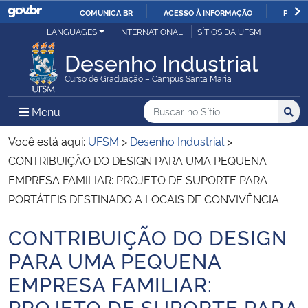
COMUNICA BR
ACESSO À INFORMAÇÃO
PARTI
Casa Civil
LANGUAGES
INTERNATIONAL
SÍTIOS DA UFSM
IR
PARA
Desenho Industrial
Ministério da Justiça e Segurança Pública
O
Curso de Graduação – Campus Santa Maria
CONTEÚDO
Ministério da Defesa
Buscar no no Sítio
Busca
Busca:
Menu Principal do Sítio
Menu
Busc
Ministério das Relações Exteriores
Você está aqui:
UFSM
>
Desenho Industrial
>
CONTRIBUIÇÃO DO DESIGN PARA UMA PEQUENA
Ministério da Economia
EMPRESA FAMILIAR: PROJETO DE SUPORTE PARA
PORTÁTEIS DESTINADO A LOCAIS DE CONVIVÊNCIA
Ministério da Infraestrutura
CONTRIBUIÇÃO DO DESIGN
Início do conteúdo
Ministério da Agricultura, Pecuária e Abastecimento
PARA UMA PEQUENA
EMPRESA FAMILIAR:
Ministério da Educação
PROJETO DE SUPORTE PARA