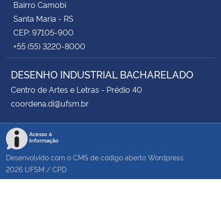
Bairro Camobi
Santa Maria - RS
CEP: 97105-900
+55 (55) 3220-8000
DESENHO INDUSTRIAL BACHARELADO
Centro de Artes e Letras - Prédio 40
coordena.di@ufsm.br
Acesso à
Informação
Desenvolvido com o CMS de código aberto
Wordpress
2026
UFSM
/
CPD