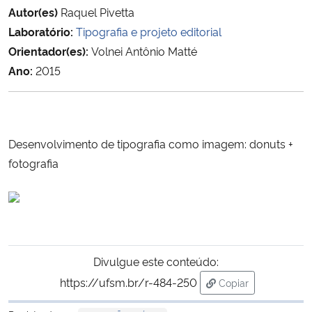
Autor(es)
Raquel Pivetta
Ministério da Cidadania
Laboratório:
Tipografia e projeto editorial
Ministério da Saúde
Orientador(es):
Volnei Antônio Matté
Ano:
2015
Ministério de Minas e Energia
Ministério da Ciência, Tecnologia, Inovações e Comunicações
Desenvolvimento de tipografia como imagem: donuts +
Ministério do Meio Ambiente
fotografia
Ministério do Turismo
Ministério do Desenvolvimento Regional
Divulgue este conteúdo:
Controladoria-Geral da União
https://ufsm.br/r-484-250
Copiar
para área de trans
Ministério da Mulher, da Família e dos Direitos Humanos