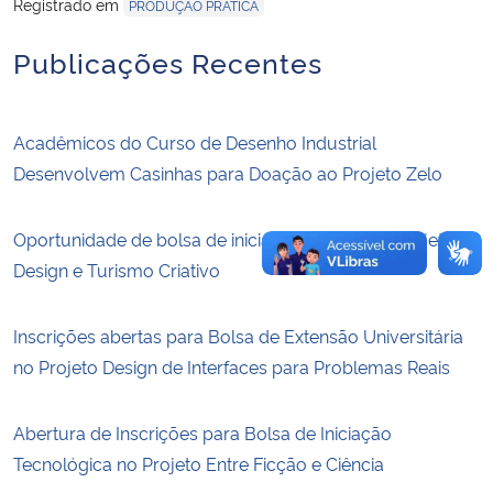
Registrado em
PRODUÇÃO PRÁTICA
Secretaria-Geral
Publicações Recentes
Secretaria de Governo
Acadêmicos do Curso de Desenho Industrial
Gabinete de Segurança Institucional
Desenvolvem Casinhas para Doação ao Projeto Zelo
Advocacia-Geral da União
Oportunidade de bolsa de iniciação científica – Projeto
Design e Turismo Criativo
Banco Central do Brasil
Inscrições abertas para Bolsa de Extensão Universitária
Planalto
no Projeto Design de Interfaces para Problemas Reais
Abertura de Inscrições para Bolsa de Iniciação
Tecnológica no Projeto Entre Ficção e Ciência