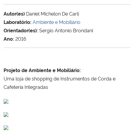
Ministério da Cidadania
Autor(es)
Daniel Michelon De Carli
Ministério da Saúde
Laboratório:
Ambiente e Mobiliário
Orientador(es):
Sergio Antonio Brondani
Ministério de Minas e Energia
Ano:
2016
Ministério da Ciência, Tecnologia, Inovações e Comunicações
Ministério do Meio Ambiente
Projeto de Ambiente e Mobiliário:
Uma loja de shopping de Instrumentos de Corda e
Ministério do Turismo
Cafeteria Integradas
Ministério do Desenvolvimento Regional
Controladoria-Geral da União
Ministério da Mulher, da Família e dos Direitos Humanos