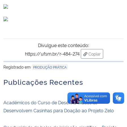
Secretaria-Geral
Secretaria de Governo
Gabinete de Segurança Institucional
Divulgue este conteúdo:
https://ufsm.br/r-484-274
Copiar
Advocacia-Geral da União
para área de trans
Registrado em
PRODUÇÃO PRÁTICA
Banco Central do Brasil
Publicações Recentes
Planalto
Acadêmicos do Curso de Desenho Industrial
Desenvolvem Casinhas para Doação ao Projeto Zelo