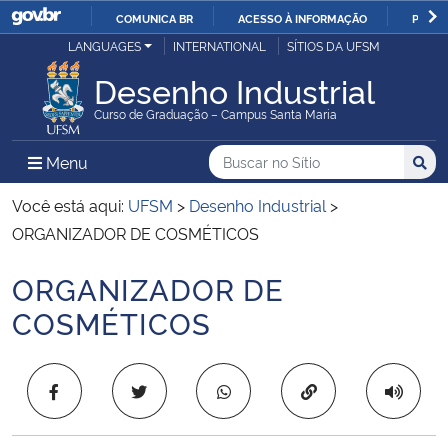
COMUNICA BR
ACESSO À INFORMAÇÃO
PARTI
Casa Civil
LANGUAGES
INTERNATIONAL
SÍTIOS DA UFSM
IR
PARA
Desenho Industrial
Ministério da Justiça e Segurança Pública
O
Curso de Graduação – Campus Santa Maria
CONTEÚDO
Ministério da Defesa
Buscar no no Sítio
Busca
Busca:
Menu Principal do Sítio
Menu
Busc
Ministério das Relações Exteriores
Você está aqui:
UFSM
>
Desenho Industrial
>
ORGANIZADOR DE COSMÉTICOS
Ministério da Economia
ORGANIZADOR DE
Início do conteúdo
Ministério da Infraestrutura
COSMÉTICOS
Ministério da Agricultura, Pecuária e Abastecimento
Copiar para área 
Ministério da Educação