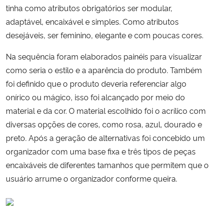
tinha como atributos obrigatórios ser modular,
adaptável, encaixável e simples. Como atributos
Secretaria-Geral
desejáveis, ser feminino, elegante e com poucas cores.
Secretaria de Governo
Na sequência foram elaborados painéis para visualizar
como seria o estilo e a aparência do produto. Também
Gabinete de Segurança Institucional
foi definido que o produto deveria referenciar algo
onírico ou mágico, isso foi alcançado por meio do
Advocacia-Geral da União
material e da cor. O material escolhido foi o acrílico com
diversas opções de cores, como rosa, azul, dourado e
Banco Central do Brasil
preto. Após a geração de alternativas foi concebido um
organizador com uma base fixa e três tipos de peças
Planalto
encaixáveis de diferentes tamanhos que permitem que o
usuário arrume o organizador conforme queira.