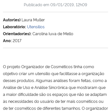
Publicado em
09/01/2019, 12h09
Ministério da Cidadania
Ministério da Saúde
Autor(es)
Laura Muller
Laboratório:
Utensílios
Ministério de Minas e Energia
Orientador(es):
Carolina Iuva de Mello
Ano:
2017
Ministério da Ciência, Tecnologia, Inovações e Comunicações
Ministério do Meio Ambiente
O projeto Organizador de Cosméticos tinha como
Ministério do Turismo
objetivo criar um utensílio que facilitasse a organização
desses produtos. Algumas análises foram feitas, como a
Ministério do Desenvolvimento Regional
Análise de Uso e Análise Sincrônica que mostraram que
a maior dificuldade são os espaços que não se adaptam
Controladoria-Geral da União
às necessidades do usuário de ter mais cosméticos ou
de ter cosméticos de diferentes tamanhos. O organizador
Ministério da Mulher, da Família e dos Direitos Humanos