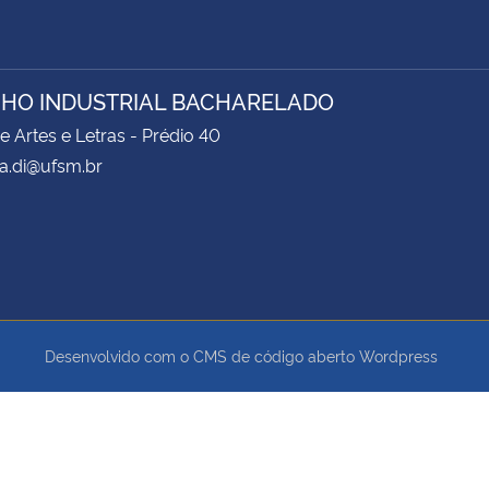
HO INDUSTRIAL BACHARELADO
e Artes e Letras - Prédio 40
a.di@ufsm.br
Desenvolvido com o CMS de código aberto
Wordpress