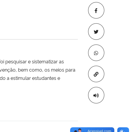
oi pesquisar e sistematizar as
 Invenção, bem como, os meios para
Copiar para áre
do a estimular estudantes e