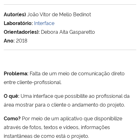
Ministério da Cidadania
Autor(es)
João Vitor de Mello Bedinot
Ministério da Saúde
Laboratório:
Interface
Orientador(es):
Debora Aita Gasparetto
Ministério de Minas e Energia
Ano:
2018
Ministério da Ciência, Tecnologia, Inovações e Comunicações
Ministério do Meio Ambiente
Problema:
Falta de um meio de comunicação direto
entre cliente-profissional.
Ministério do Turismo
O quê:
Uma interface que possibilite ao profissional da
área mostrar para o cliente o andamento do projeto.
Ministério do Desenvolvimento Regional
Como?
Por meio de um aplicativo que disponibilize
Controladoria-Geral da União
através de fotos, textos e videos, informações
instantâneas de como está o projeto.
Ministério da Mulher, da Família e dos Direitos Humanos