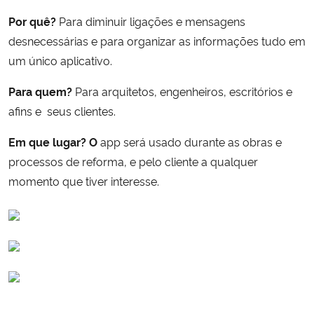
Por quê?
Para diminuir ligações e mensagens
Secretaria-Geral
desnecessárias e para organizar as informações tudo em
um único aplicativo.
Secretaria de Governo
Para quem?
Para arquitetos, engenheiros, escritórios e
Gabinete de Segurança Institucional
afins e seus clientes.
Em que lugar? O
app será usado durante as obras e
Advocacia-Geral da União
processos de reforma, e pelo cliente a qualquer
momento que tiver interesse.
Banco Central do Brasil
Planalto