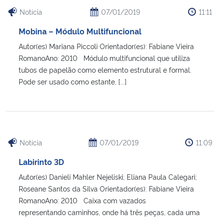
Ministério da Cidadania
Notícia
07/01/2019
11:11
Mobina – Módulo Multifuncional
Ministério da Saúde
Autor(es) Mariana Piccoli Orientador(es): Fabiane Vieira
RomanoAno: 2010 Módulo multifuncional que utiliza
Ministério de Minas e Energia
tubos de papelão como elemento estrutural e formal.
Pode ser usado como estante, [...]
Ministério da Ciência, Tecnologia, Inovações e Comunicações
Ministério do Meio Ambiente
Ministério do Turismo
Notícia
07/01/2019
11:09
Labirinto 3D
Ministério do Desenvolvimento Regional
Autor(es) Danieli Mahler Nejeliski; Eliana Paula Calegari;
Roseane Santos da Silva Orientador(es): Fabiane Vieira
Controladoria-Geral da União
RomanoAno: 2010 Caixa com vazados
representando caminhos, onde há três peças, cada uma
Ministério da Mulher, da Família e dos Direitos Humanos