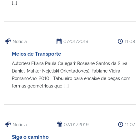
[...]
Secretaria-Geral
Secretaria de Governo
Notícia
07/01/2019
11:08
Gabinete de Segurança Institucional
Meios de Transporte
Autor(es) Eliana Paula Calegari; Roseane Santos da Silva;
Advocacia-Geral da União
Danieli Mahler Nejeliski Orientador(es): Fabiane Vieira
RomanoAno: 2010 Tabuleiro para encaixe de peças com
Banco Central do Brasil
formas geométricas que [...]
Planalto
Notícia
07/01/2019
11:07
Siga o caminho