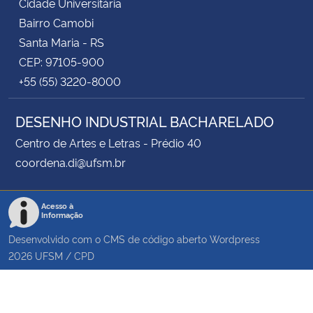
Cidade Universitária
Bairro Camobi
Santa Maria - RS
CEP: 97105-900
+55 (55) 3220-8000
DESENHO INDUSTRIAL BACHARELADO
Centro de Artes e Letras - Prédio 40
coordena.di@ufsm.br
Acesso à
Informação
Desenvolvido com o CMS de código aberto
Wordpress
2026
UFSM
/
CPD