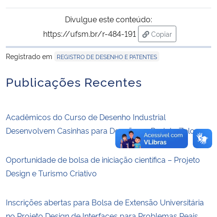
Divulgue este conteúdo:
Secretaria-Geral
https://ufsm.br/r-484-191
Copiar
para área de trans
Secretaria de Governo
Registrado em
REGISTRO DE DESENHO E PATENTES
Gabinete de Segurança Institucional
Publicações Recentes
Advocacia-Geral da União
Acadêmicos do Curso de Desenho Industrial
Banco Central do Brasil
Desenvolvem Casinhas para Doação ao Projeto Zelo
Planalto
Oportunidade de bolsa de iniciação científica – Projeto
Design e Turismo Criativo
Inscrições abertas para Bolsa de Extensão Universitária
no Projeto Design de Interfaces para Problemas Reais