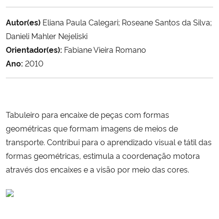
Ministério da Cidadania
Autor(es)
Eliana Paula Calegari; Roseane Santos da Silva;
Ministério da Saúde
Danieli Mahler Nejeliski
Orientador(es):
Fabiane Vieira Romano
Ministério de Minas e Energia
Ano:
2010
Ministério da Ciência, Tecnologia, Inovações e Comunicações
Ministério do Meio Ambiente
Tabuleiro para encaixe de peças com formas
geométricas que formam imagens de meios de
Ministério do Turismo
transporte. Contribui para o aprendizado visual e tátil das
formas geométricas, estimula a coordenação motora
Ministério do Desenvolvimento Regional
através dos encaixes e a visão por meio das cores.
Controladoria-Geral da União
Ministério da Mulher, da Família e dos Direitos Humanos