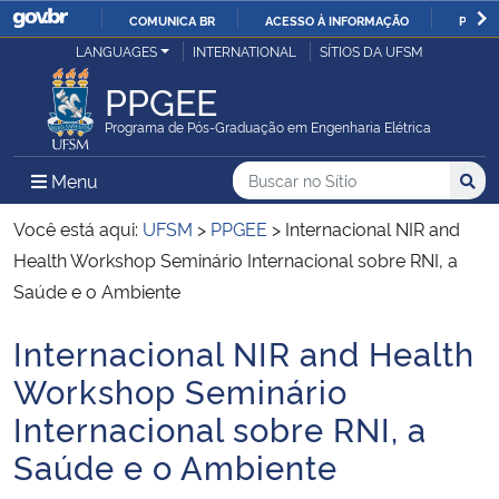
COMUNICA BR
ACESSO À INFORMAÇÃO
PARTI
Casa Civil
LANGUAGES
INTERNATIONAL
SÍTIOS DA UFSM
IR
PARA
PPGEE
Ministério da Justiça e Segurança Pública
O
Programa de Pós-Graduação em Engenharia Elétrica
CONTEÚDO
Ministério da Defesa
Buscar no no Sítio
Busca
Busca:
Menu Principal do Sítio
Menu
Busc
Ministério das Relações Exteriores
Você está aqui:
UFSM
>
PPGEE
>
Internacional NIR and
Health Workshop Seminário Internacional sobre RNI, a
Ministério da Economia
Saúde e o Ambiente
Internacional NIR and Health
Ministério da Infraestrutura
Início do conteúdo
Workshop Seminário
Ministério da Agricultura, Pecuária e Abastecimento
Internacional sobre RNI, a
Saúde e o Ambiente
Ministério da Educação