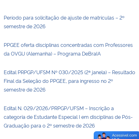
Secretaria-Geral
Período para solicitação de ajuste de matrículas – 2º
semestre de 2026
Secretaria de Governo
PPGEE oferta disciplinas concentradas com Professores
Gabinete de Segurança Institucional
da OVGU (Alemanha) – Programa DeBraIA
Advocacia-Geral da União
Edital PRPGP/UFSM Nº 030/2025 (2ª janela) – Resultado
Final da Seleção do PPGEE, para ingresso no 2º
Banco Central do Brasil
semestre de 2026
Planalto
Edital N. 029/2026/PRPGP/UFSM – Inscrição a
categoria de Estudante Especial I em disciplinas de Pós-
Graduação para o 2º semestre de 2026