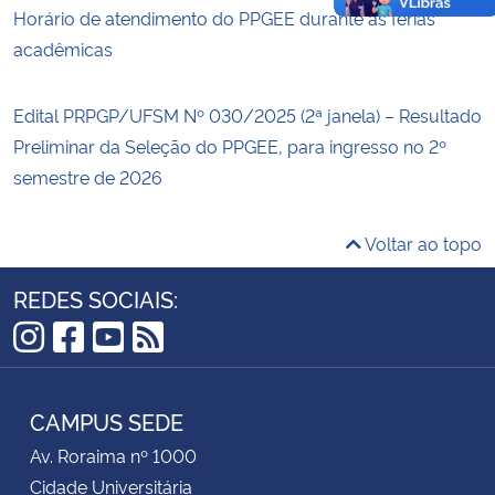
Horário de atendimento do PPGEE durante as férias
acadêmicas
Edital PRPGP/UFSM Nº 030/2025 (2ª janela) – Resultado
Preliminar da Seleção do PPGEE, para ingresso no 2º
semestre de 2026
Voltar ao topo
REDES SOCIAIS:
Instagram
Facebook
YouTube
RSS
CAMPUS SEDE
Av. Roraima nº 1000
Cidade Universitária