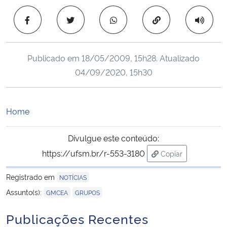
Ministério da Cidadania
Copiar para área 
Ministério da Saúde
Publicado em
18/05/2009, 15h28
. Atualizado
Ministério de Minas e Energia
04/09/2020, 15h30
Ministério da Ciência, Tecnologia, Inovações e Comunicações
Home
Ministério do Meio Ambiente
Divulgue este conteúdo:
Ministério do Turismo
https://ufsm.br/r-553-3180
Copiar
para área de tran
Ministério do Desenvolvimento Regional
Registrado em
NOTÍCIAS
,
Assunto(s):
GMCEA
GRUPOS
Controladoria-Geral da União
Publicações Recentes
Ministério da Mulher, da Família e dos Direitos Humanos