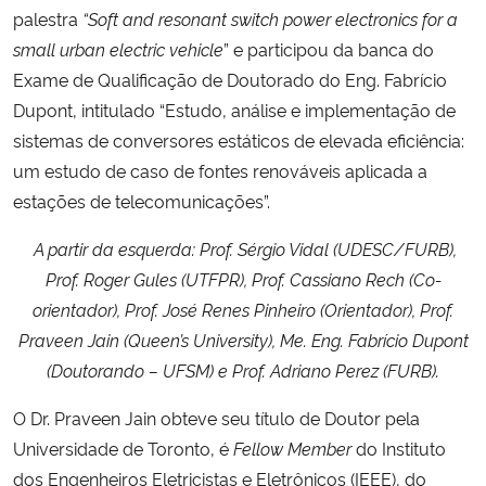
palestra
“
Soft and resonant switch power electronics for a
small urban electric vehicle
” e participou da banca do
Secretaria-Geral
Exame de Qualificação de Doutorado do Eng. Fabrício
Dupont, intitulado “Estudo, análise e implementação de
Secretaria de Governo
sistemas de conversores estáticos de elevada eficiência:
Gabinete de Segurança Institucional
um estudo de caso de fontes renováveis aplicada a
estações de telecomunicações”.
Advocacia-Geral da União
A partir da esquerda: Prof. Sérgio Vidal (UDESC/FURB),
Prof. Roger Gules (UTFPR), Prof. Cassiano Rech (Co-
Banco Central do Brasil
orientador), Prof. José Renes Pinheiro (Orientador), Prof.
Praveen Jain (Queen’s University), Me. Eng. Fabrício Dupont
Planalto
(Doutorando – UFSM) e Prof. Adriano Perez (FURB).
O Dr. Praveen Jain obteve seu título de Doutor pela
Universidade de Toronto, é
Fellow Member
do Instituto
dos Engenheiros Eletricistas e Eletrônicos (IEEE), do