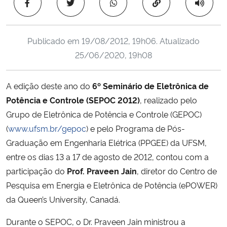
Copiar para área 
Ministério da Cidadania
Ministério da Saúde
Publicado em
19/08/2012, 19h06
. Atualizado
25/06/2020, 19h08
Ministério de Minas e Energia
A edição deste ano do
6º Seminário de Eletrônica de
Ministério da Ciência, Tecnologia, Inovações e Comunicações
Potência e Controle (SEPOC 2012)
, realizado pelo
Grupo de Eletrônica de Potência e Controle (GEPOC)
Ministério do Meio Ambiente
(
www.ufsm.br/gepoc
) e pelo Programa de Pós-
Graduação em Engenharia Elétrica (PPGEE) da UFSM,
Ministério do Turismo
entre os dias 13 a 17 de agosto de 2012, contou com a
participação do
Prof. Praveen Jain
, diretor do Centro de
Ministério do Desenvolvimento Regional
Pesquisa em Energia e Eletrônica de Potência (ePOWER)
Controladoria-Geral da União
da Queen’s University, Canadá.
Durante o SEPOC, o Dr. Praveen Jain ministrou a
Ministério da Mulher, da Família e dos Direitos Humanos