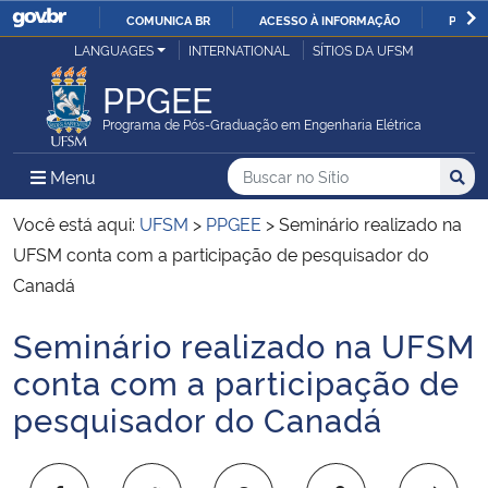
COMUNICA BR
ACESSO À INFORMAÇÃO
PARTI
Casa Civil
LANGUAGES
INTERNATIONAL
SÍTIOS DA UFSM
IR
PARA
PPGEE
Ministério da Justiça e Segurança Pública
O
Programa de Pós-Graduação em Engenharia Elétrica
CONTEÚDO
Ministério da Defesa
Buscar no no Sítio
Busca
Busca:
Menu Principal do Sítio
Menu
Busc
Ministério das Relações Exteriores
Você está aqui:
UFSM
>
PPGEE
>
Seminário realizado na
UFSM conta com a participação de pesquisador do
Ministério da Economia
Canadá
Seminário realizado na UFSM
Ministério da Infraestrutura
Início do conteúdo
conta com a participação de
Ministério da Agricultura, Pecuária e Abastecimento
pesquisador do Canadá
Ministério da Educação