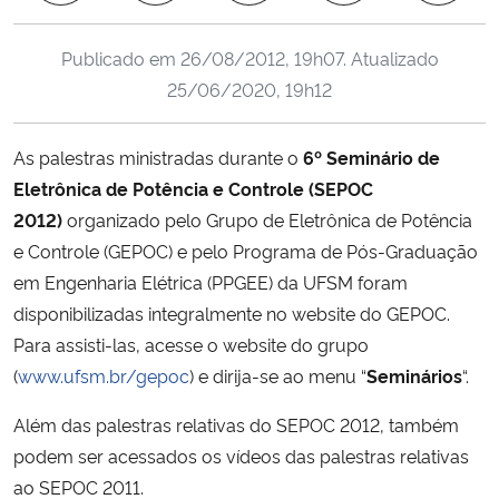
Ministério da Cidadania
Publicado em
26/08/2012, 19h07
. Atualizado
Ministério da Saúde
25/06/2020, 19h12
Ministério de Minas e Energia
As palestras ministradas durante o
6º Seminário de
Eletrônica de Potência e Controle (SEPOC
Ministério da Ciência, Tecnologia, Inovações e Comunicações
2012)
organizado pelo Grupo de Eletrônica de Potência
e Controle (GEPOC) e pelo Programa de Pós-Graduação
Ministério do Meio Ambiente
em Engenharia Elétrica (PPGEE) da UFSM foram
disponibilizadas integralmente no website do GEPOC.
Ministério do Turismo
Para assisti-las, acesse o website do grupo
(
www.ufsm.br/gepoc
) e dirija-se ao menu “
Seminários
“.
Ministério do Desenvolvimento Regional
Além das palestras relativas do SEPOC 2012, também
Controladoria-Geral da União
podem ser acessados os vídeos das palestras relativas
ao SEPOC 2011.
Ministério da Mulher, da Família e dos Direitos Humanos