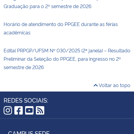
Graduação para o 2º semestre de 2026
Horário de atendimento do PPGEE durante as férias
acadêmicas
Edital PRPGP/UFSM Nº 030/2025 (2ª janela) – Resultado
Preliminar da Seleção do PPGEE, para ingresso no 2º
semestre de 2026
Voltar ao topo
REDES SOCIAIS:
Instagram
Facebook
YouTube
RSS
CAMPUS SEDE