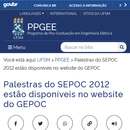
COMUNICA BR
ACESSO À INFORMAÇÃO
PARTI
Casa Civil
LANGUAGES
INTERNATIONAL
SÍTIOS DA UFSM
IR
PARA
PPGEE
Ministério da Justiça e Segurança Pública
O
Programa de Pós-Graduação em Engenharia Elétrica
CONTEÚDO
Ministério da Defesa
Buscar no no Sítio
Busca
Busca:
Menu Principal do Sítio
Menu
Busc
Ministério das Relações Exteriores
Você está aqui:
UFSM
>
PPGEE
>
Palestras do SEPOC
2012 estão disponíveis no website do GEPOC
Ministério da Economia
Palestras do SEPOC 2012
Início do conteúdo
Ministério da Infraestrutura
estão disponíveis no website
do GEPOC
Ministério da Agricultura, Pecuária e Abastecimento
Ministério da Educação
Copiar para área 