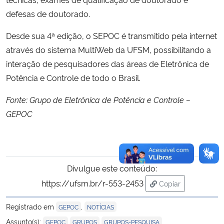
defesas de doutorado.
Desde sua 4ª edição, o SEPOC é transmitido pela internet
através do sistema MultiWeb da UFSM, possibilitando a
interação de pesquisadores das áreas de Eletrônica de
Potência e Controle de todo o Brasil.
Fonte: Grupo de Eletrônica de Potência e Controle –
GEPOC
Divulgue este conteúdo:
https://ufsm.br/r-553-2453
Copiar
para área de tran
Registrado em
,
GEPOC
NOTÍCIAS
,
,
Assunto(s):
GEPOC
GRUPOS
GRUPOS-PESQUISA