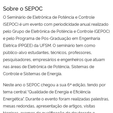
Sobre o SEPOC
Secretaria-Geral
O Seminário de Eletrônica de Potência e Controle
(SEPOC) é um evento com periodicidade anual realizado
Secretaria de Governo
pelo Grupo de Eletrônica de Potência e Controle (GEPOC)
e pelo Programa de Pós-Graduação em Engenharia
Gabinete de Segurança Institucional
Elétrica (PPGEE) da UFSM. O seminário tem como
público-alvo estudantes, técnicos, professores,
Advocacia-Geral da União
pesquisadores, empresários e engenheiros que atuam
Banco Central do Brasil
nas áreas de Eletrônica de Potência, Sistemas de
Controle e Sistemas de Energia.
Planalto
Neste ano o SEPOC chegou a sua 6ª edição, tendo por
tema central “Qualidade de Energia e Eficiência
Energética”. Durante o evento foram realizadas palestras,
mesas redondas, apresentação de artigos, visitas
técnicas, exames de qualificação de doutorado e