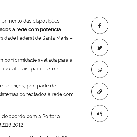
umprimento das disposições
tados à rede com potência
rsidade Federal de Santa Maria –
om conformidade avaliada para a
laboratoriais
para efeito
de
de
serviços, por
parte de
Copiar para áre
sistemas conectados à rede com
s de acordo com a Portaria
62116:2012.