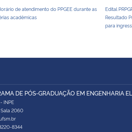
orário de atendimento do PPGEE durante as
Edital PRPG
érias acadêmicas
Resultado P
para ingres
AMA DE PÓS-GRADUAÇÃO EM ENGENHARIA ELÉ
 - INPE
- Sala 2060
fsm.br
 3220-8344