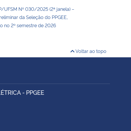
P/UFSM Nº 030/2025 (2ª janela) –
reliminar da Seleção do PPGEE,
so no 2º semestre de 2026
Voltar ao topo
TRICA - PPGEE