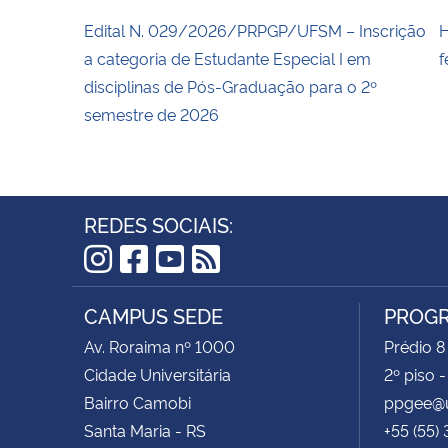
Edital N. 029/2026/PRPGP/UFSM – Inscrição
H
a categoria de Estudante Especial I em
f
disciplinas de Pós-Graduação para o 2º
semestre de 2026
REDES SOCIAIS:
Instagram
Facebook
YouTube
RSS
CAMPUS SEDE
PROGR
Av. Roraima nº 1000
Prédio 8
Cidade Universitária
2º piso 
Bairro Camobi
ppgee@u
Santa Maria - RS
+55 (55)