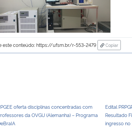
e este conteúdo:
https://ufsm.br/r-553-2479
Copiar
para área d
PGEE oferta disciplinas concentradas com
Edital PRPG
rofessores da OVGU (Alemanha) – Programa
Resultado F
eBraIA
ingresso no