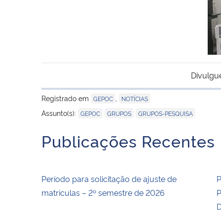
Divulgu
Registrado em
,
GEPOC
NOTÍCIAS
,
,
Assunto(s):
GEPOC
GRUPOS
GRUPOS-PESQUISA
Publicações Recentes
Período para solicitação de ajuste de
P
matrículas – 2º semestre de 2026
P
D