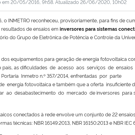
o em
20/05/2016, 9h58
. Atualizado
26/06/2020, 10h02
016, o INMETRO reconheceu, provisoriamente, para fins de c
s resultados de ensaios em
inversores para sistemas conec
ório do Grupo de Eletrônica de Potência e Controle da Unive
o dos equipamentos para geração de energia fotovoltaica c
país, as dificuldades
de
acesso
aos
serviços
de
ensaios
Portaria
Inmetro n.º 357/2014, enfrentadas
por
parte
de
energia fotovoltaica e também que a oferta
insuficiente 
ar
ao
desabastecimento
do
mercado
de inversores
para 
ltaicos conectados à rede envolve um conjunto de 22 ensaio
rmas técnicas: NBR 16149:2013, NBR 16150:2013 e NBR IEC 