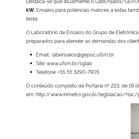
Destaca-se que atualmente o LabEnsaios/GEPOC 
kW.
Ensaios para potências maiores a estas ta
teste.
O Laboratório de Ensaios do Grupo de Eletrônica
preparados para atender as demandas dos client
Email:
labensaios@gepoc.ufsm.br
Site:
www.ufsm.br/sglab
Telefone: +55 55 3290-7905
O conteúdo completo da Portaria nº 223, de 16 
em:
http://www.inmetro.gov.br/legislacao/rta