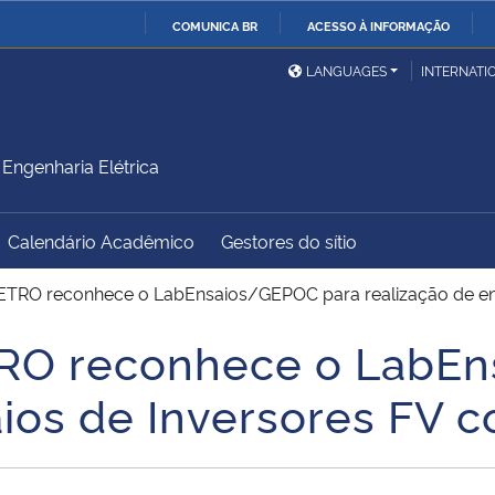
COMUNICA BR
ACESSO À INFORMAÇÃO
Ministério da Defesa
Ministério das Relações
Mini
IR
LANGUAGES
INTERNATI
Exteriores
PARA
O
Ministério da Cidadania
Ministério da Saúde
Mini
CONTEÚDO
ngenharia Elétrica
Calendário Acadêmico
Gestores do sítio
Ministério do
Controladoria-Geral da
Mini
Desenvolvimento Regional
União
Famí
METRO reconhece o LabEnsaios/GEPOC para realização de ens
Hum
TRO reconhece o LabE
Advocacia-Geral da União
Banco Central do Brasil
Plan
aios de Inversores FV 