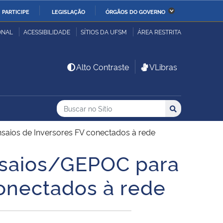
PARTICIPE
LEGISLAÇÃO
ÓRGÃOS DO GOVERNO
stério da Economia
Ministério da Infraestrutura
ONAL
ACESSIBILIDADE
SÍTIOS DA UFSM
ÁREA RESTRITA
stério de Minas e Energia
Ministério da Ciência,
Alto Contraste
VLibras
Tecnologia, Inovações e
Comunicações
Buscar no no Sítio
Busca
Busca:
Buscar
stério da Mulher, da
Secretaria-Geral
lia e dos Direitos
aios de Inversores FV conectados à rede
anos
nsaios/GEPOC para
alto
conectados à rede