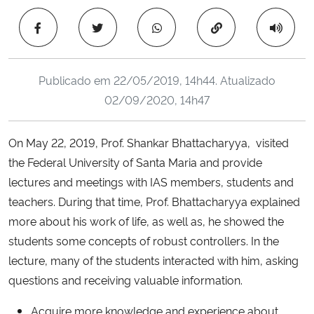
Ministério da Cidadania
Copiar para área 
Ministério da Saúde
Publicado em
22/05/2019, 14h44
. Atualizado
Ministério de Minas e Energia
02/09/2020, 14h47
Ministério da Ciência, Tecnologia, Inovações e Comunicações
On May 22, 2019, Prof. Shankar Bhattacharyya, visited
the Federal University of Santa Maria and provide
Ministério do Meio Ambiente
lectures and meetings with IAS members, students and
Ministério do Turismo
teachers. During that time, Prof. Bhattacharyya explained
more about his work of life, as well as, he showed the
Ministério do Desenvolvimento Regional
students some concepts of robust controllers. In the
lecture, many of the students interacted with him, asking
Controladoria-Geral da União
questions and receiving valuable information.
Acquire more knowledge and experience about
Ministério da Mulher, da Família e dos Direitos Humanos