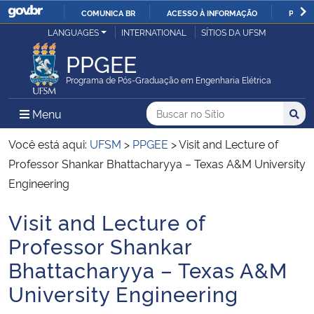
COMUNICA BR
ACESSO À INFORMAÇÃO
PARTI
Casa Civil
LANGUAGES
INTERNATIONAL
SÍTIOS DA UFSM
IR
PARA
PPGEE
Ministério da Justiça e Segurança Pública
O
Programa de Pós-Graduação em Engenharia Elétrica
CONTEÚDO
Ministério da Defesa
Buscar no no Sítio
Busca
Busca:
Menu Principal do Sítio
Menu
Busc
Ministério das Relações Exteriores
Você está aqui:
UFSM
>
PPGEE
>
Visit and Lecture of
Professor Shankar Bhattacharyya – Texas A&M University
Ministério da Economia
Engineering
Visit and Lecture of
Ministério da Infraestrutura
Início do conteúdo
Professor Shankar
Ministério da Agricultura, Pecuária e Abastecimento
Bhattacharyya – Texas A&M
University Engineering
Ministério da Educação