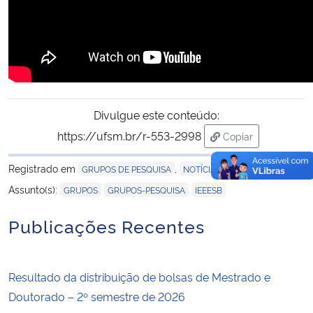
Divulgue este conteúdo:
https://ufsm.br/r-553-2998
Copiar
para área de tran
Registrado em
,
GRUPOS DE PESQUISA
NOTÍCIAS
,
,
Assunto(s):
GRUPOS
GRUPOS-PESQUISA
IEEESB
Publicações Recentes
Resultado da distribuição de bolsas de Mestrado e
Doutorado – 2º semestre de 2026