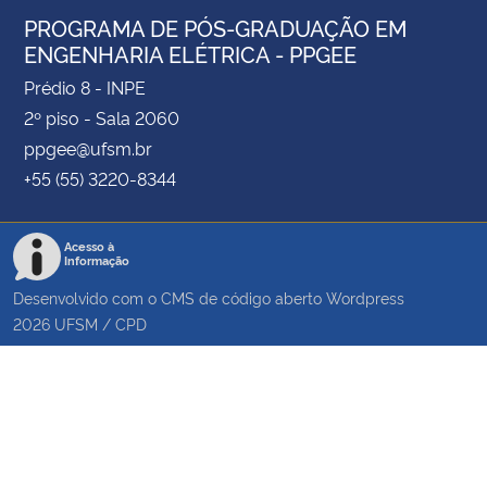
PROGRAMA DE PÓS-GRADUAÇÃO EM
ENGENHARIA ELÉTRICA - PPGEE
Prédio 8 - INPE
2º piso - Sala 2060
ppgee@ufsm.br
+55 (55) 3220-8344
Acesso à
Informação
Desenvolvido com o CMS de código aberto
Wordpress
2026
UFSM
/
CPD