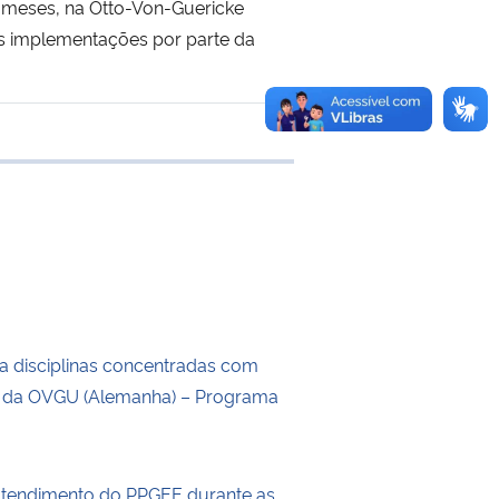
2 meses, na Otto-Von-Guericke
as implementações por parte da
e transferência
a disciplinas concentradas com
s da OVGU (Alemanha) – Programa
atendimento do PPGEE durante as