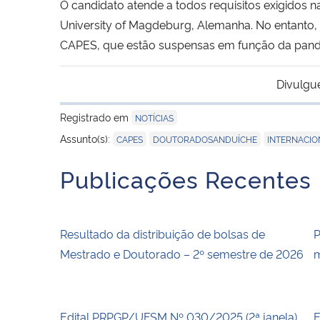
O candidato atende a todos requisitos exigidos
University of Magdeburg, Alemanha. No entanto,
CAPES, que estão suspensas em função da pand
Divulgu
Registrado em
NOTÍCIAS
,
,
Assunto(s):
CAPES
DOUTORADOSANDUÍCHE
INTERNACIO
Publicações Recentes
Resultado da distribuição de bolsas de
P
Mestrado e Doutorado – 2º semestre de 2026
m
Edital PRPGP/UFSM Nº 030/2025 (2ª janela)
E