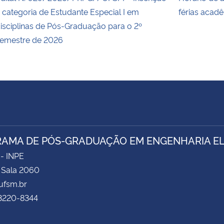
 categoria de Estudante Especial I em
férias acad
isciplinas de Pós-Graduação para o 2º
emestre de 2026
AMA DE PÓS-GRADUAÇÃO EM ENGENHARIA ELÉ
 - INPE
- Sala 2060
fsm.br
 3220-8344