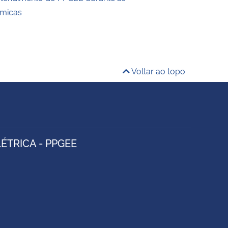
êmicas
Voltar ao topo
TRICA - PPGEE