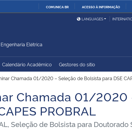
COMUNICA BR
ACESSO À INFORMAÇÃO
Ministério da Defesa
Ministério das Relações
Mini
IR
LANGUAGES
INTERNATI
Exteriores
PARA
O
Ministério da Cidadania
Ministério da Saúde
Mini
CONTEÚDO
ngenharia Elétrica
Calendário Acadêmico
Gestores do sítio
Ministério do
Controladoria-Geral da
Mini
Desenvolvimento Regional
União
Famí
iminar Chamada 01/2020 – Seleção de Bolsista para DSE 
Hum
inar Chamada 01/2020 
Advocacia-Geral da União
Banco Central do Brasil
Plan
E CAPES PROBRAL
eleção de Bolsista para Doutorado San