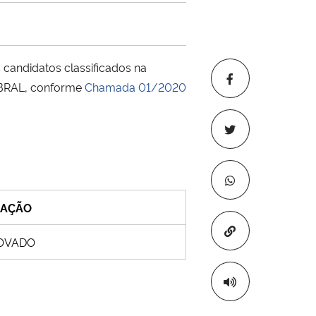
candidatos classificados na
OBRAL, conforme
Chamada 01/2020
UAÇÃO
Copiar para áre
OVADO