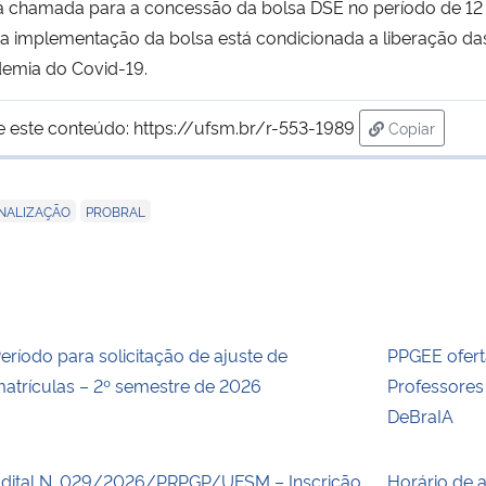
 na chamada para a concessão da bolsa DSE no período de 1
 a implementação da bolsa está condicionada a liberação d
emia do Covid-19.
e este conteúdo:
https://ufsm.br/r-553-1989
Copiar
para área d
,
NALIZAÇÃO
PROBRAL
eríodo para solicitação de ajuste de
PPGEE ofert
atrículas – 2º semestre de 2026
Professore
DeBraIA
dital N. 029/2026/PRPGP/UFSM – Inscrição
Horário de 