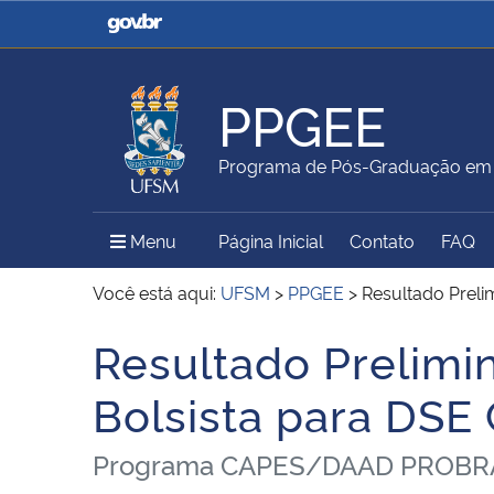
Casa Civil
Ministério da Justiça e
Segurança Pública
PPGEE
Ministério da Agricultura,
Ministério da Educação
Programa de Pós-Graduação em E
Pecuária e Abastecimento
Menu Principal do Sítio
Menu
Página Inicial
Contato
FAQ
Ministério do Meio Ambiente
Ministério do Turismo
Você está aqui:
UFSM
>
PPGEE
>
Resultado Prel
Resultado Prelim
Início do conteúdo
Secretaria de Governo
Gabinete de Segurança
Bolsista para DS
Institucional
Programa CAPES/DAAD PROBRAL, S