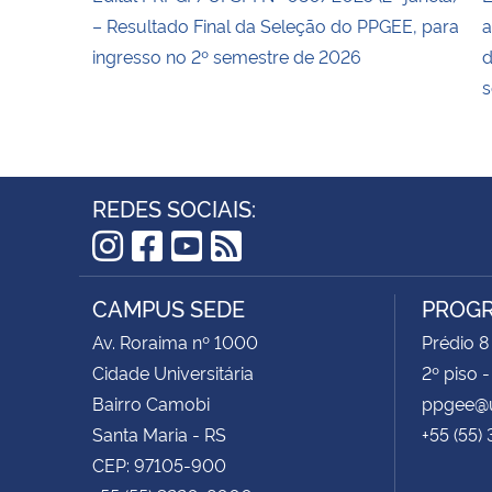
– Resultado Final da Seleção do PPGEE, para
a
ingresso no 2º semestre de 2026
d
s
REDES SOCIAIS:
Instagram
Facebook
YouTube
RSS
CAMPUS SEDE
PROGR
Av. Roraima nº 1000
Prédio 8
Cidade Universitária
2º piso 
Bairro Camobi
ppgee@u
Santa Maria - RS
+55 (55)
CEP: 97105-900