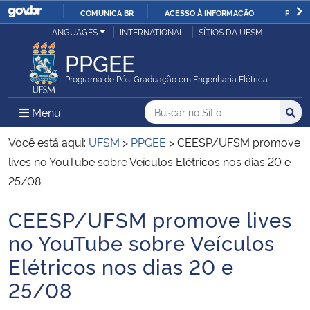
COMUNICA BR
ACESSO À INFORMAÇÃO
PARTI
Casa Civil
LANGUAGES
INTERNATIONAL
SÍTIOS DA UFSM
IR
PARA
PPGEE
Ministério da Justiça e Segurança Pública
O
Programa de Pós-Graduação em Engenharia Elétrica
CONTEÚDO
Ministério da Defesa
Buscar no no Sítio
Busca
Busca:
Menu Principal do Sítio
Menu
Busc
Ministério das Relações Exteriores
Você está aqui:
UFSM
>
PPGEE
>
CEESP/UFSM promove
lives no YouTube sobre Veículos Elétricos nos dias 20 e
Ministério da Economia
25/08
CEESP/UFSM promove lives
Ministério da Infraestrutura
Início do conteúdo
no YouTube sobre Veículos
Ministério da Agricultura, Pecuária e Abastecimento
Elétricos nos dias 20 e
25/08
Ministério da Educação