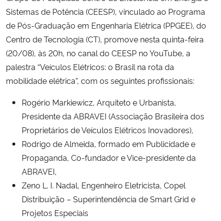
Sistemas de Potência (CEESP), vinculado ao Programa
Secretaria-Geral
de Pós-Graduação em Engenharia Elétrica (PPGEE), do
Centro de Tecnologia (CT), promove nesta quinta-feira
Secretaria de Governo
(20/08), às 20h, no canal do CEESP no YouTube, a
palestra “Veículos Elétricos: o Brasil na rota da
Gabinete de Segurança Institucional
mobilidade elétrica”, com os seguintes profissionais:
Rogério Markiewicz, Arquiteto e Urbanista,
Advocacia-Geral da União
Presidente da ABRAVEI (Associação Brasileira dos
Banco Central do Brasil
Proprietários de Veículos Elétricos Inovadores),
Rodrigo de Almeida, formado em Publicidade e
Planalto
Propaganda, Co-fundador e Vice-presidente da
ABRAVEI,
Zeno L. I. Nadal, Engenheiro Eletricista, Copel
Distribuição – Superintendência de Smart Grid e
Projetos Especiais