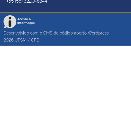
+55 (55) 3220-8344
Acesso à
Informação
Desenvolvido com o CMS de código aberto
Wordpress
2026
UFSM
/
CPD