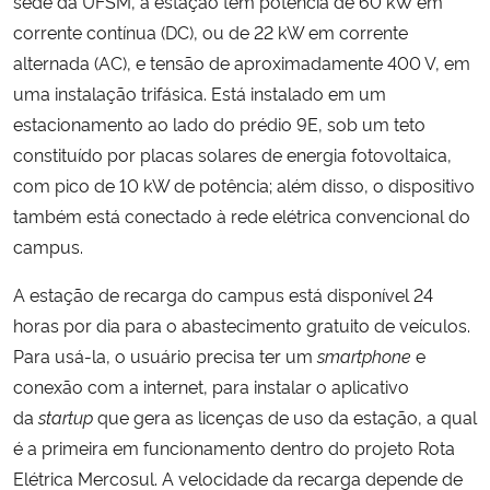
sede da UFSM, a estação tem potência de 60 kW em
corrente contínua (DC), ou de 22 kW em corrente
Secretaria-Geral
alternada (AC), e tensão de aproximadamente 400 V, em
uma instalação trifásica. Está instalado em um
Secretaria de Governo
estacionamento ao lado do prédio 9E, sob um teto
constituído por placas solares de energia fotovoltaica,
Gabinete de Segurança Institucional
com pico de 10 kW de potência; além disso, o dispositivo
também está conectado à rede elétrica convencional do
Advocacia-Geral da União
campus.
Banco Central do Brasil
A estação de recarga do campus está disponível 24
horas por dia para o abastecimento gratuito de veículos.
Planalto
Para usá-la, o usuário precisa ter um
smartphone
e
conexão com a internet, para instalar o aplicativo
da
startup
que gera as licenças de uso da estação, a qual
é a primeira em funcionamento dentro do projeto Rota
Elétrica Mercosul. A velocidade da recarga depende de