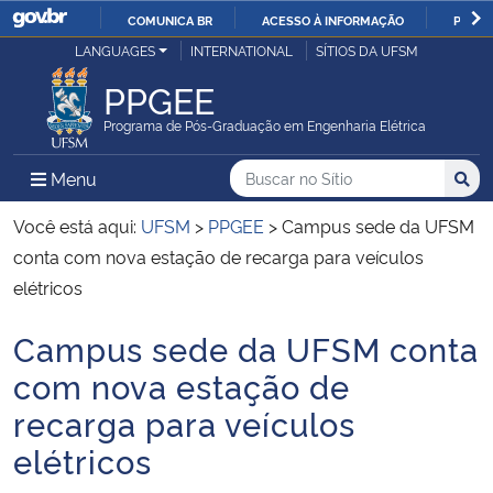
COMUNICA BR
ACESSO À INFORMAÇÃO
PARTI
Casa Civil
LANGUAGES
INTERNATIONAL
SÍTIOS DA UFSM
IR
PARA
PPGEE
Ministério da Justiça e Segurança Pública
O
Programa de Pós-Graduação em Engenharia Elétrica
CONTEÚDO
Ministério da Defesa
Buscar no no Sítio
Busca
Busca:
Menu Principal do Sítio
Menu
Busc
Ministério das Relações Exteriores
Você está aqui:
UFSM
>
PPGEE
>
Campus sede da UFSM
conta com nova estação de recarga para veículos
Ministério da Economia
elétricos
Campus sede da UFSM conta
Ministério da Infraestrutura
Início do conteúdo
com nova estação de
Ministério da Agricultura, Pecuária e Abastecimento
recarga para veículos
elétricos
Ministério da Educação