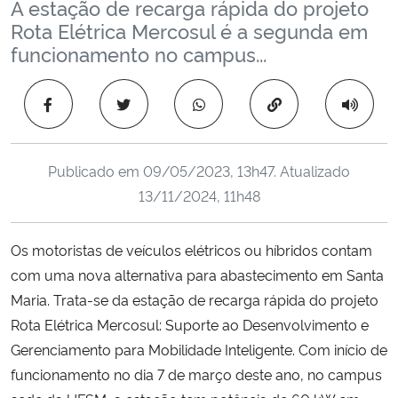
A estação de recarga rápida do projeto
Ministério da Cidadania
Rota Elétrica Mercosul é a segunda em
funcionamento no campus...
Ministério da Saúde
Copiar para área 
Ministério de Minas e Energia
Ministério da Ciência, Tecnologia, Inovações e Comunicações
Publicado em
09/05/2023, 13h47
. Atualizado
13/11/2024, 11h48
Ministério do Meio Ambiente
Os motoristas de veículos elétricos ou híbridos contam
Ministério do Turismo
com uma nova alternativa para abastecimento em Santa
Maria. Trata-se da estação de recarga rápida do projeto
Ministério do Desenvolvimento Regional
Rota Elétrica Mercosul: Suporte ao Desenvolvimento e
Controladoria-Geral da União
Gerenciamento para Mobilidade Inteligente. Com início de
funcionamento no dia 7 de março deste ano, no campus
Ministério da Mulher, da Família e dos Direitos Humanos