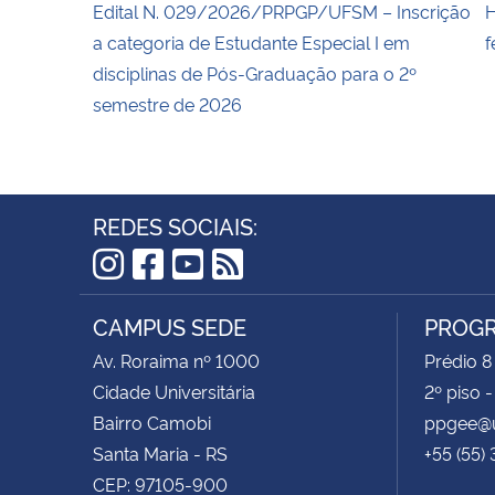
Edital N. 029/2026/PRPGP/UFSM – Inscrição
H
a categoria de Estudante Especial I em
f
disciplinas de Pós-Graduação para o 2º
semestre de 2026
REDES SOCIAIS:
Instagram
Facebook
YouTube
RSS
CAMPUS SEDE
PROGR
Av. Roraima nº 1000
Prédio 8
Cidade Universitária
2º piso 
Bairro Camobi
ppgee@u
Santa Maria - RS
+55 (55)
CEP: 97105-900