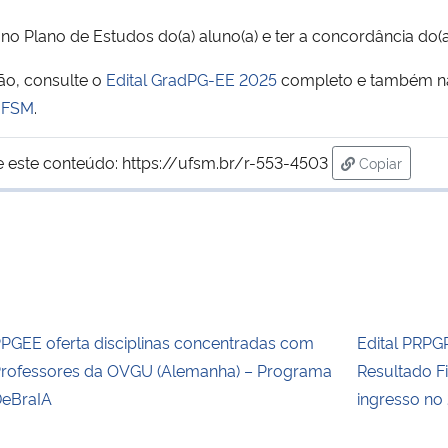
no Plano de Estudos do(a) aluno(a) e ter a concordância do(a)
ão, consulte o
Edital GradPG-EE 2025
completo e também na
 UFSM
.
e este conteúdo:
https://ufsm.br/r-553-4503
Copiar
para área d
PGEE oferta disciplinas concentradas com
Edital PRPG
rofessores da OVGU (Alemanha) – Programa
Resultado F
eBraIA
ingresso no