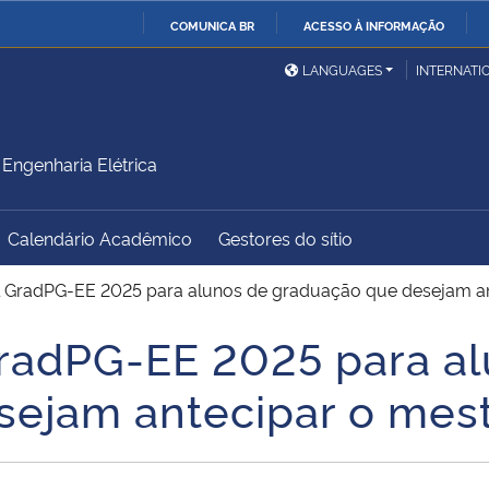
COMUNICA BR
ACESSO À INFORMAÇÃO
Ministério da Defesa
Ministério das Relações
Mini
IR
LANGUAGES
INTERNATI
Exteriores
PARA
O
Ministério da Cidadania
Ministério da Saúde
Mini
CONTEÚDO
ngenharia Elétrica
Calendário Acadêmico
Gestores do sítio
Ministério do
Controladoria-Geral da
Mini
Desenvolvimento Regional
União
Famí
al GradPG-EE 2025 para alunos de graduação que desejam a
Hum
GradPG-EE 2025 para a
Advocacia-Geral da União
Banco Central do Brasil
Plan
sejam antecipar o mes