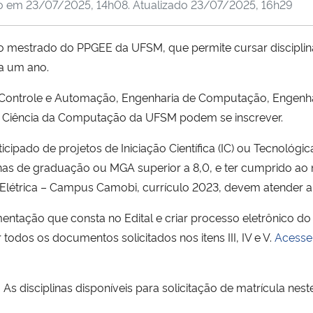
do em
23/07/2025, 14h08
. Atualizado
23/07/2025, 16h29
o mestrado do PPGEE da UFSM, que permite cursar discipli
a um ano.
de Controle e Automação, Engenharia de Computação, Engenh
l e Ciência da Computação da UFSM podem se inscrever.
icipado de projetos de Iniciação Científica (IC) ou Tecnológi
nas de graduação ou MGA superior a 8,0, e ter cumprido ao
Elétrica – Campus Camobi, currículo 2023, devem atender a r
entação que consta no Edital e criar processo eletrônico do 
todos os documentos solicitados nos itens III, IV e V.
Acesse
5. As disciplinas disponíveis para solicitação de matrícula n