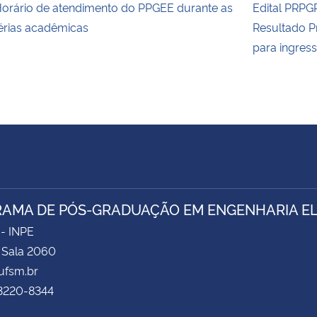
orário de atendimento do PPGEE durante as
Edital PRPG
érias acadêmicas
Resultado P
para ingres
AMA DE PÓS-GRADUAÇÃO EM ENGENHARIA ELÉ
 - INPE
- Sala 2060
fsm.br
 3220-8344