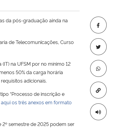
nas da pós-graduação ainda na
aria de Telecomunicações, Curso
ca (IT) na UFSM por no mínimo 12
 menos 50% da carga horária
equisitos adicionais.
Copiar para áre
tipo “Processo de inscrição e
 aqui os três anexos em formato
este 2º semestre de 2025 podem ser