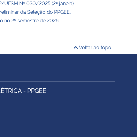
P/UFSM Nº 030/2025 (2ª janela) –
reliminar da Seleção do PPGEE,
so no 2º semestre de 2026
Voltar ao topo
TRICA - PPGEE