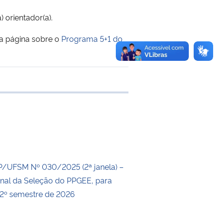
 orientador(a).
 página sobre o
Programa 5+1 do
e transferência
P/UFSM Nº 030/2025 (2ª janela) –
inal da Seleção do PPGEE, para
 2º semestre de 2026