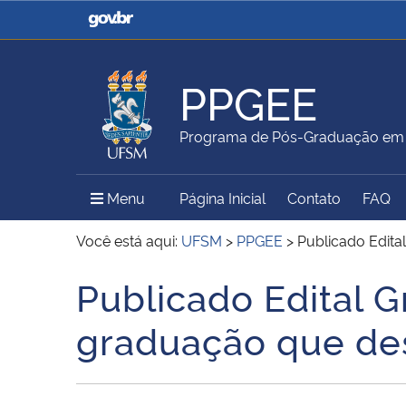
Casa Civil
Ministério da Justiça e
Segurança Pública
PPGEE
Ministério da Agricultura,
Ministério da Educação
Programa de Pós-Graduação em E
Pecuária e Abastecimento
Menu Principal do Sítio
Menu
Página Inicial
Contato
FAQ
Ministério do Meio Ambiente
Ministério do Turismo
Você está aqui:
UFSM
>
PPGEE
>
Publicado Edit
Publicado Edital 
Início do conteúdo
Secretaria de Governo
Gabinete de Segurança
graduação que de
Institucional