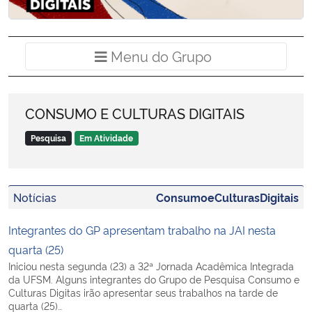
Ministério da Cidadania
Ministério da Saúde
Menu do Grup
Menu do Grupo
Ministério de Minas e Energia
CONSUMO E CULTURAS DIGITAIS
Ministério da Ciência, Tecnologia, Inovações e Comunicações
Pesquisa
Em Atividade
Ministério do Meio Ambiente
Notícias
ConsumoeCulturasDigitais
Ministério do Turismo
Integrantes do GP apresentam trabalho na JAI nesta
Ministério do Desenvolvimento Regional
quarta (25)
Iniciou nesta segunda (23) a 32ª Jornada Acadêmica Integrada
Controladoria-Geral da União
da UFSM. Alguns integrantes do Grupo de Pesquisa Consumo e
Culturas Digitas irão apresentar seus trabalhos na tarde de
quarta (25)…
Ministério da Mulher, da Família e dos Direitos Humanos