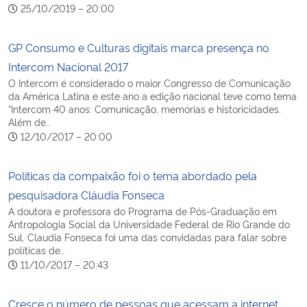
25/10/2019 – 20:00
Secretaria-Geral
GP Consumo e Culturas digitais marca presença no
Intercom Nacional 2017
Secretaria de Governo
O Intercom é considerado o maior Congresso de Comunicação
da América Latina e este ano a edição nacional teve como tema
Gabinete de Segurança Institucional
“Intercom 40 anos: Comunicação, memórias e historicidades.
Além de…
12/10/2017 – 20:00
Advocacia-Geral da União
Políticas da compaixão foi o tema abordado pela
Banco Central do Brasil
pesquisadora Cláudia Fonseca
A doutora e professora do Programa de Pós-Graduação em
Planalto
Antropologia Social da Universidade Federal de Rio Grande do
Sul, Claudia Fonseca foi uma das convidadas para falar sobre
políticas de…
11/10/2017 – 20:43
Cresce o número de pessoas que acessam a internet