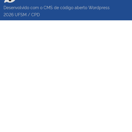
Desenvolvido com o CMS de código aberto
Wordpress
2026
UFSM
/
CPD