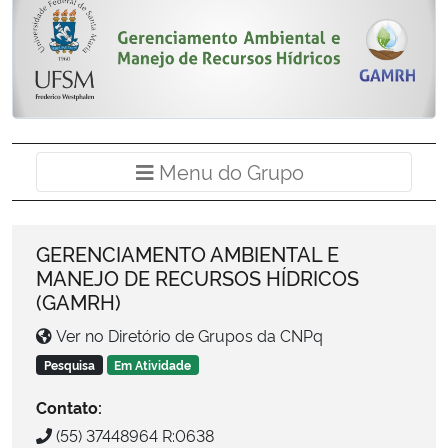
Ministério da Cidadania
Ministério da Saúde
Ministério de Minas e Energia
Menu do Grup
Menu do Grupo
Ministério da Ciência, Tecnologia, Inovações e Comunicações
Ministério do Meio Ambiente
GERENCIAMENTO AMBIENTAL E
MANEJO DE RECURSOS HÍDRICOS
Ministério do Turismo
(GAMRH)
Ver no Diretório de Grupos da CNPq
Ministério do Desenvolvimento Regional
Pesquisa
Em Atividade
Controladoria-Geral da União
Contato:
(55) 37448964 R:0638
Ministério da Mulher, da Família e dos Direitos Humanos