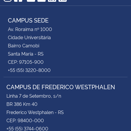
TikTok
Instagram
Facebook
Twitter
YouTube
LinkedIn
RSS
CAMPUS SEDE
Av. Roraima nº 1000
Cidade Universitária
Bairro Camobi
Santa Maria - RS
CEP: 97105-900
+55 (55) 3220-8000
CAMPUS DE FREDERICO WESTPHALEN
Linha 7 de Setembro, s/n
BR 386 Km 40
Frederico Westphalen - RS
CEP: 98400-000
+55 (55) 3744-0600