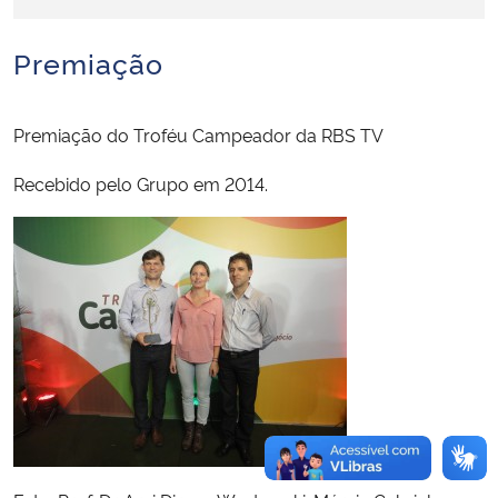
Secretaria-Geral
Premiação
Secretaria de Governo
Premiação do Troféu Campeador da RBS TV
Gabinete de Segurança Institucional
Recebido pelo Grupo em 2014.
Advocacia-Geral da União
Banco Central do Brasil
Planalto