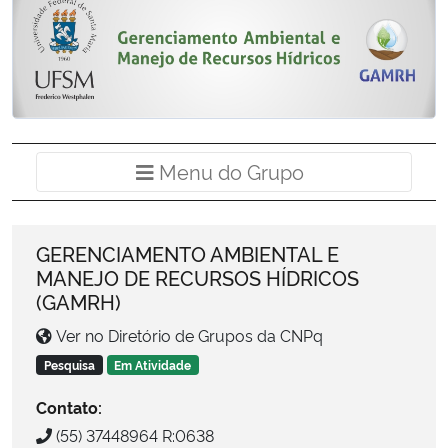
Ministério da Cidadania
Ministério da Saúde
Ministério de Minas e Energia
Menu do Grup
Menu do Grupo
Ministério da Ciência, Tecnologia, Inovações e Comunicações
Ministério do Meio Ambiente
GERENCIAMENTO AMBIENTAL E
MANEJO DE RECURSOS HÍDRICOS
Ministério do Turismo
(GAMRH)
Ver no Diretório de Grupos da CNPq
Ministério do Desenvolvimento Regional
Pesquisa
Em Atividade
Controladoria-Geral da União
Contato:
(55) 37448964 R:0638
Ministério da Mulher, da Família e dos Direitos Humanos