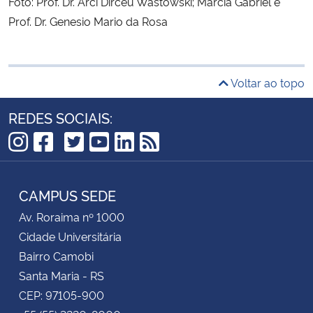
Foto: Prof. Dr. Arci Dirceu Wastowski; Márcia Gabriel e
Prof. Dr. Genesio Mario da Rosa
Voltar ao topo
REDES SOCIAIS:
TikTok
Instagram
Facebook
Twitter
YouTube
LinkedIn
RSS
CAMPUS SEDE
Av. Roraima nº 1000
Cidade Universitária
Bairro Camobi
Santa Maria - RS
CEP: 97105-900