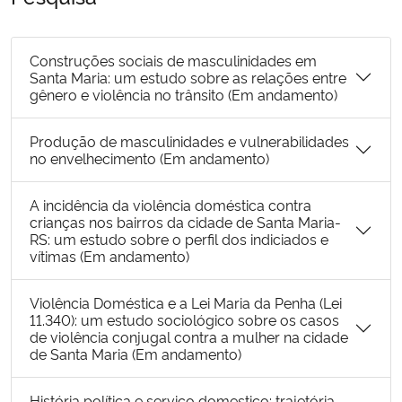
Secretaria-Geral
Construções sociais de masculinidades em
Santa Maria: um estudo sobre as relações entre
Secretaria de Governo
gênero e violência no trânsito (Em andamento)
Gabinete de Segurança Institucional
Produção de masculinidades e vulnerabilidades
no envelhecimento (Em andamento)
Advocacia-Geral da União
A incidência da violência doméstica contra
crianças nos bairros da cidade de Santa Maria-
Banco Central do Brasil
RS: um estudo sobre o perfil dos indiciados e
vítimas (Em andamento)
Planalto
Violência Doméstica e a Lei Maria da Penha (Lei
11.340): um estudo sociológico sobre os casos
de violência conjugal contra a mulher na cidade
de Santa Maria (Em andamento)
História política e serviço domestico: trajetória