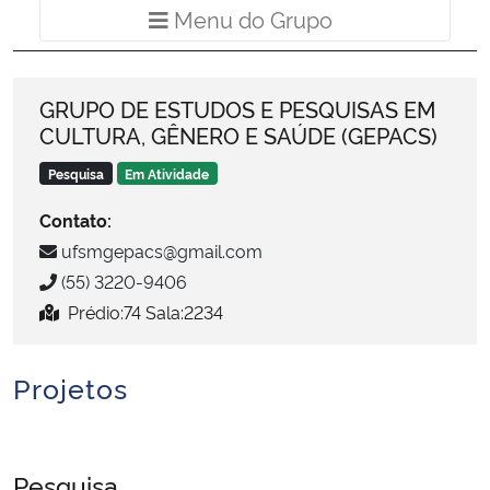
Menu do Grup
Menu do Grupo
Ministério da Cidadania
Ministério da Saúde
GRUPO DE ESTUDOS E PESQUISAS EM
CULTURA, GÊNERO E SAÚDE (GEPACS)
Ministério de Minas e Energia
Pesquisa
Em Atividade
Ministério da Ciência, Tecnologia, Inovações e Comunicações
Contato:
ufsmgepacs@gmail.com
Ministério do Meio Ambiente
(55) 3220-9406
Ministério do Turismo
Prédio:74 Sala:2234
Ministério do Desenvolvimento Regional
Projetos
Controladoria-Geral da União
Pesquisa
Ministério da Mulher, da Família e dos Direitos Humanos