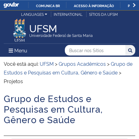
COMUNICA BR
ACESSO À INFORMAÇÃO
PARTI
Casa Civil
LANGUAGES
INTERNATIONAL
SÍTIOS DA UFSM
IR
PARA
UFSM
Ministério da Justiça e Segurança Pública
O
Universidade Federal de Santa Maria
CONTEÚDO
Ministério da Defesa
Buscar no nos Sítios
Busca
Busca:
Menu Principal do Sítio
Menu
Busc
Ministério das Relações Exteriores
Você está aqui:
UFSM
>
Grupos Acadêmicos
>
Grupo de
Estudos e Pesquisas em Cultura, Gênero e Saúde
>
Ministério da Economia
Projetos
Grupo de Estudos e
Ministério da Infraestrutura
Início do conteúdo
Pesquisas em Cultura,
Ministério da Agricultura, Pecuária e Abastecimento
Gênero e Saúde
Ministério da Educação