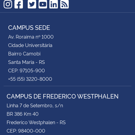
TikTok
Instagram
Facebook
Twitter
YouTube
LinkedIn
RSS
CAMPUS SEDE
Av. Roraima nº 1000
Cidade Universitária
Bairro Camobi
Santa Maria - RS
CEP: 97105-900
+55 (55) 3220-8000
CAMPUS DE FREDERICO WESTPHALEN
Linha 7 de Setembro, s/n
BR 386 Km 40
Frederico Westphalen - RS
CEP: 98400-000