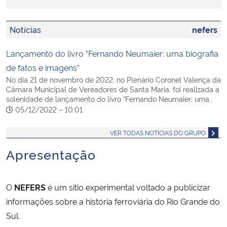
Secretaria-Geral
Notícias
nefers
Secretaria de Governo
Lançamento do livro “Fernando Neumaier: uma biografia
de fatos e imagens”
Gabinete de Segurança Institucional
No dia 21 de novembro de 2022, no Plenário Coronel Valença da
Câmara Municipal de Vereadores de Santa Maria, foi realizada a
solenidade de lançamento do livro “Fernando Neumaier: uma…
Advocacia-Geral da União
05/12/2022 – 10:01
Banco Central do Brasil
VER TODAS NOTÍCIAS DO GRUPO
Apresentação
Planalto
O
NEFERS
é um sitio experimental voltado a publicizar
informações sobre a história ferroviária do Rio Grande do
Sul.