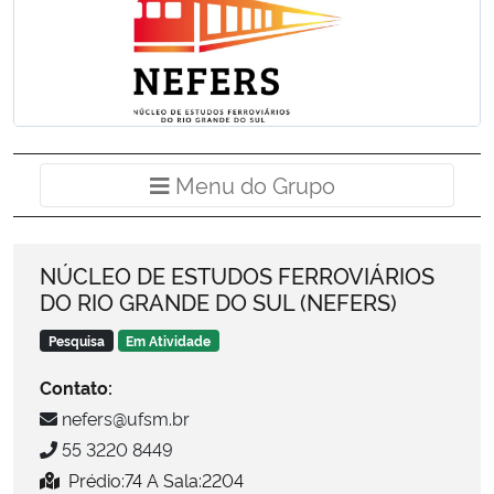
Ministério da Cidadania
Ministério da Saúde
Ministério de Minas e Energia
Menu do Grup
Menu do Grupo
Ministério da Ciência, Tecnologia, Inovações e Comunicações
Ministério do Meio Ambiente
NÚCLEO DE ESTUDOS FERROVIÁRIOS
DO RIO GRANDE DO SUL (NEFERS)
Ministério do Turismo
Pesquisa
Em Atividade
Ministério do Desenvolvimento Regional
Contato:
nefers@ufsm.br
Controladoria-Geral da União
55 3220 8449
Prédio:74 A Sala:2204
Ministério da Mulher, da Família e dos Direitos Humanos