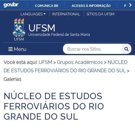
COMUNICA BR
ACESSO À INFORMAÇÃO
PARTI
Casa Civil
LANGUAGES
INTERNATIONAL
SÍTIOS DA UFSM
IR
PARA
UFSM
Ministério da Justiça e Segurança Pública
O
Universidade Federal de Santa Maria
CONTEÚDO
Ministério da Defesa
Buscar no nos Sítios
Busca
Busca:
Menu Principal do Sítio
Menu
Busc
Ministério das Relações Exteriores
Você está aqui:
UFSM
>
Grupos Acadêmicos
>
NÚCLEO
DE ESTUDOS FERROVIÁRIOS DO RIO GRANDE DO SUL
>
Ministério da Economia
Galerias
NÚCLEO DE ESTUDOS
Ministério da Infraestrutura
Início do conteúdo
FERROVIÁRIOS DO RIO
Ministério da Agricultura, Pecuária e Abastecimento
GRANDE DO SUL
Ministério da Educação