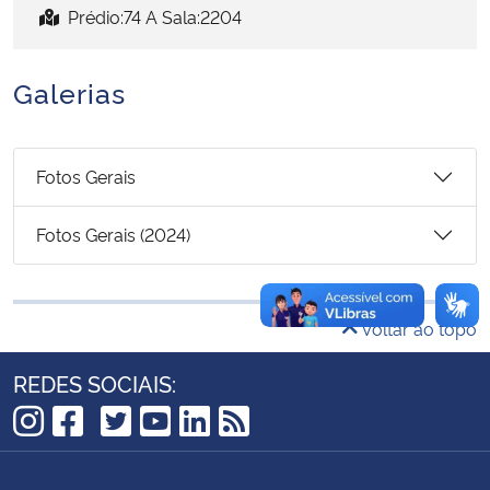
Prédio:74 A Sala:2204
Secretaria-Geral
Galerias
Secretaria de Governo
Gabinete de Segurança Institucional
Fotos Gerais
Advocacia-Geral da União
Fotos Gerais (2024)
Banco Central do Brasil
Voltar ao topo
Planalto
REDES SOCIAIS:
TikTok
Instagram
Facebook
Twitter
YouTube
LinkedIn
RSS