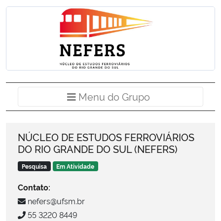
Ministério da Cidadania
Ministério da Saúde
Ministério de Minas e Energia
Ministério da Ciência, Tecnologia, Inovações e Comunicações
Menu do Grup
Menu do Grupo
Ministério do Meio Ambiente
NÚCLEO DE ESTUDOS FERROVIÁRIOS
Ministério do Turismo
DO RIO GRANDE DO SUL (NEFERS)
Ministério do Desenvolvimento Regional
Pesquisa
Em Atividade
Contato:
Controladoria-Geral da União
nefers@ufsm.br
55 3220 8449
Ministério da Mulher, da Família e dos Direitos Humanos