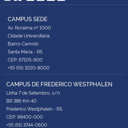
TikTok
Instagram
Facebook
Twitter
YouTube
LinkedIn
RSS
CAMPUS SEDE
Av. Roraima nº 1000
Cidade Universitária
Bairro Camobi
Santa Maria - RS
CEP: 97105-900
+55 (55) 3220-8000
CAMPUS DE FREDERICO WESTPHALEN
Linha 7 de Setembro, s/n
BR 386 Km 40
Frederico Westphalen - RS
CEP: 98400-000
+55 (55) 3744-0600