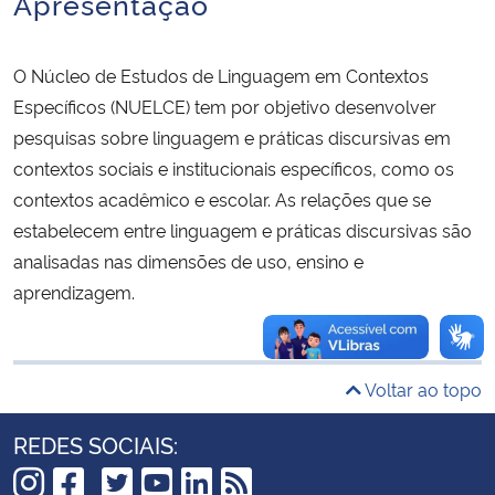
Apresentação
Secretaria-Geral
O Núcleo de Estudos de Linguagem em Contextos
Específicos (NUELCE) tem por objetivo desenvolver
Secretaria de Governo
pesquisas sobre linguagem e práticas discursivas em
contextos sociais e institucionais específicos, como os
Gabinete de Segurança Institucional
contextos acadêmico e escolar. As relações que se
Advocacia-Geral da União
estabelecem entre linguagem e práticas discursivas são
analisadas nas dimensões de uso, ensino e
Banco Central do Brasil
aprendizagem.
Planalto
Voltar ao topo
REDES SOCIAIS: