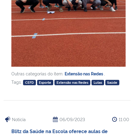
Secretaria-Geral
Secretaria de Governo
Gabinete de Segurança Institucional
Advocacia-Geral da União
Outras categorias do item:
Extensão nas Redes
,
Banco Central do Brasil
Tags:
CEFD
Esporte
Extensão nas Redes
Lutas
Saúde
Planalto
Notícia
06/09/2023
11:00
Blitz da Saúde na Escola oferece aulas de