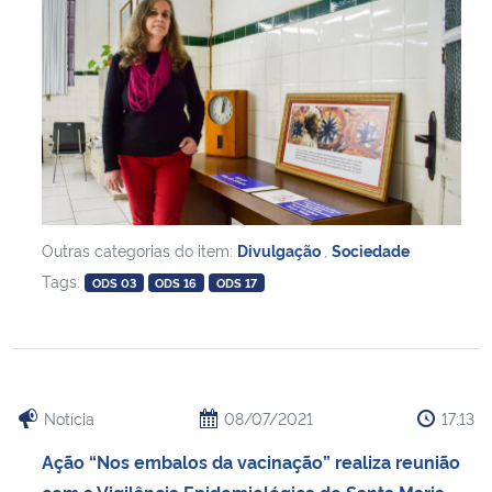
Outras categorias do item:
Divulgação
,
Sociedade
Tags:
ODS 03
ODS 16
ODS 17
Notícia
08/07/2021
17:13
Ação “Nos embalos da vacinação” realiza reunião
com a Vigilância Epidemiológica de Santa Maria