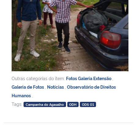
Outras categorias do item:
Fotos Galeria Extensão
,
Galeria de Fotos
,
Notícias
,
Observatório de Direitos
Humanos
,
Tags:
Campanha do Agasalho
ODH
ODS 01