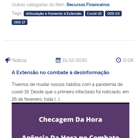
Outras categorias do item:
Recursos Financeiros
,
Tags:
Articulação e Fomento à Extensão
Covid-19
ODS 03
ODS 17
Notícia
15/12/2020
11:08
A Extensão no combate à desinformação
Tivemos de mudar nossos hábitos com a pandemia de
covid-19. Desde que o primeiro infectado foi noticiado, em
26 de fevereiro, toda [...]