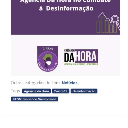
Outras categorias do item:
Notícias
,
Tags:
Agência da Hora
Covid-19
Desinformação
UFSM Frederico Westphalen