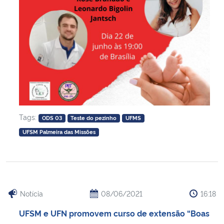
Tags:
ODS 03
Teste do pezinho
UFMS
UFSM Palmeira das Missões
Notícia
08/06/2021
16:18
UFSM e UFN promovem curso de extensão “Boas