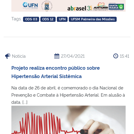
Tags:
ODS 03
ODS 12
UFN
UFSM Palmeira das Missões
Notícia
27/04/2021
15:41
Projeto realiza encontro público sobre
Hipertensão Arterial Sistêmica
Na data de 26 de abril, é comemorado o dia Nacional de
Prevenção e Combate à Hipertensão Arterial. Em alusão à
data, [...]