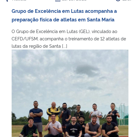
Ministério da Cidadania
Grupo de Excelência em Lutas acompanha a
preparação física de atletas em Santa Maria
Ministério da Saúde
O Grupo de Excelência em Lutas (GEL), vinculado ao
Ministério de Minas e Energia
CEFD/UFSM, acompanha o treinamento de 12 atletas de
lutas da região de Santa [...]
Ministério da Ciência, Tecnologia, Inovações e Comunicações
Ministério do Meio Ambiente
Ministério do Turismo
Ministério do Desenvolvimento Regional
Controladoria-Geral da União
Ministério da Mulher, da Família e dos Direitos Humanos