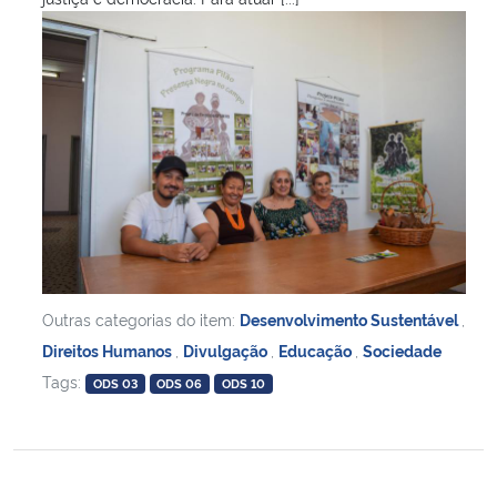
Outras categorias do item:
Desenvolvimento Sustentável
,
Direitos Humanos
,
Divulgação
,
Educação
,
Sociedade
Tags:
ODS 03
ODS 06
ODS 10