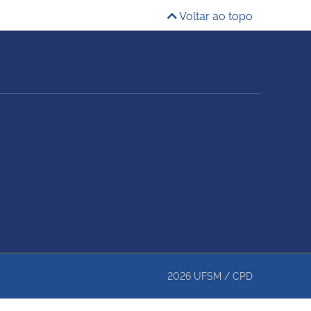
Voltar ao topo
2026
UFSM
/
CPD