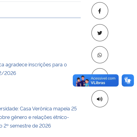
 transferência
ca agradece inscrições para o
62/2026
Copiar para áre
rsidade: Casa Verônica mapeia 25
sobre gênero e relações étnico-
a o 2º semestre de 2026