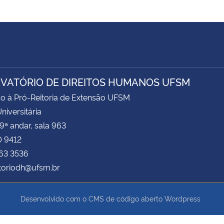
VATÓRIO DE DIREITOS HUMANOS UFSM
o à Pró-Reitoria de Extensão UFSM
niversitária
 9ª andar, sala 963
0 9412
163 3536
toriodh@ufsm.br
Desenvolvido com o CMS de código aberto
Wordpress