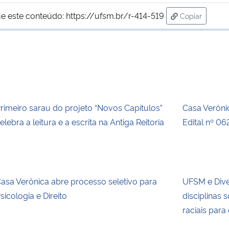
e este conteúdo:
https://ufsm.br/r-414-519
Copiar
para área de
rimeiro sarau do projeto “Novos Capítulos”
Casa Verôni
elebra a leitura e a escrita na Antiga Reitoria
Edital nº 0
asa Verônica abre processo seletivo para
UFSM e Dive
sicologia e Direito
disciplinas 
raciais par