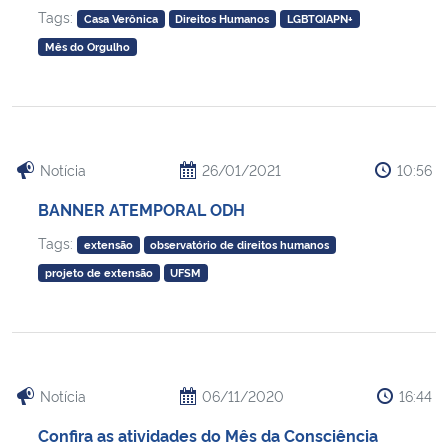
Tags:
Casa Verônica
Direitos Humanos
LGBTQIAPN+
Mês do Orgulho
Notícia
26/01/2021
10:56
BANNER ATEMPORAL ODH
Tags:
extensão
observatório de direitos humanos
projeto de extensão
UFSM
Notícia
06/11/2020
16:44
Confira as atividades do Mês da Consciência