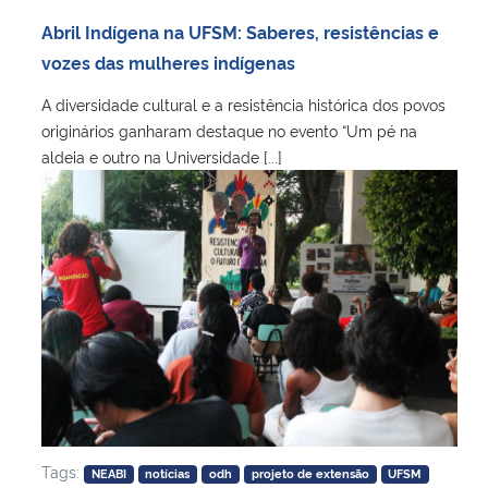
Ministério da Cidadania
Abril Indígena na UFSM: Saberes, resistências e
vozes das mulheres indígenas
Ministério da Saúde
A diversidade cultural e a resistência histórica dos povos
originários ganharam destaque no evento “Um pé na
Ministério de Minas e Energia
aldeia e outro na Universidade [...]
Ministério da Ciência, Tecnologia, Inovações e Comunicações
Ministério do Meio Ambiente
Ministério do Turismo
Ministério do Desenvolvimento Regional
Controladoria-Geral da União
Tags:
NEABI
notícias
odh
projeto de extensão
UFSM
Ministério da Mulher, da Família e dos Direitos Humanos