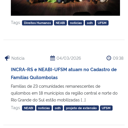
Tags:
Direitos Humanos
NEABI
notícias
odh
UFSM
Notícia
04/03/2026
09:38
INCRA-RS e NEABI-UFSM atuam no Cadastro de
Famílias Quilombolas
Famílias de 23 comunidades remanescentes de
quilombos em 18 municípios da região central e norte do
Rio Grande do Sul estão mobilizadas [...]
Tags:
NEABI
notícias
odh
projeto de extensão
UFSM