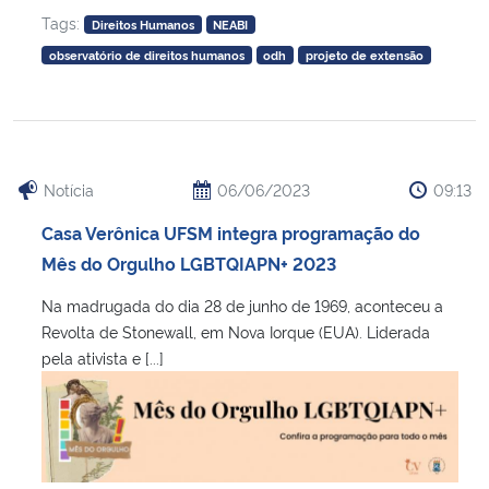
Tags:
Direitos Humanos
NEABI
observatório de direitos humanos
odh
projeto de extensão
Notícia
06/06/2023
09:13
Casa Verônica UFSM integra programação do
Mês do Orgulho LGBTQIAPN+ 2023
Na madrugada do dia 28 de junho de 1969, aconteceu a
Revolta de Stonewall, em Nova Iorque (EUA). Liderada
pela ativista e [...]