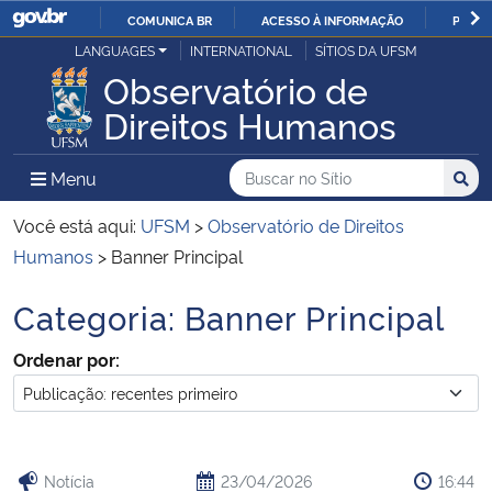
COMUNICA BR
ACESSO À INFORMAÇÃO
PARTI
Casa Civil
LANGUAGES
INTERNATIONAL
SÍTIOS DA UFSM
IR
Observatório de
PARA
Ministério da Justiça e Segurança Pública
Direitos Humanos
O
CONTEÚDO
Ministério da Defesa
Buscar no no Sítio
Busca
Busca:
Menu Principal do Sítio
Menu
Busc
Ministério das Relações Exteriores
Você está aqui:
UFSM
>
Observatório de Direitos
Humanos
>
Banner Principal
Ministério da Economia
Categoria:
Banner Principal
Início do conteúdo
Ministério da Infraestrutura
Ordenar por:
Ministério da Agricultura, Pecuária e Abastecimento
Ministério da Educação
Notícia
23/04/2026
16:44